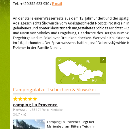
Tel.:
+420 352 623 930
/
E-mail
An der Stelle einer Wasserfeste aus dem 13. Jahrhundert und der spät
Adelsgeschlechts Šlik wurde vom Adelsgeschlecht Nostitz (Nostic) ein i
gehaltenes und später klassizistisch umgestaltetes Schloss errichtet. - 
und Natur von Sokolov und Umgebung, Geschichte des Bergbaus im Sc
Erzgebirge und im Sokolover Braunkohlebecken. Wertvolle Kollektio
im 16. Jahrhundert. Der Sprachwissenschaftler Josef Dobrovský wirkte i
Erzieher in der Familie Nostic.
?
Campingplätze Tschechien & Slowakei
camping La Provence
Plzeňská ul. , 354 71 Velká Hleďsebe
(26,7 km)
Camping La Provence liegt bei
Marienbad, am Ritters Teich, in