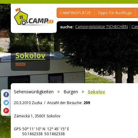
CAMPINGPLÄTZE
Tipps für Ausflüge
suche:
Campingplplätze TSCHECHIEN
Cam
Sokolov
www
Sehenswürdigkeiten
>
Burgen
>
Sokolov
20.3.2010 Zuzka
/
Anzahl der Besuche:
209
Zámecká 1, 35601 Sokolov
GPS:
50° 11' 10"
N
12° 45' 15"
E
50.1862338 50.1862338