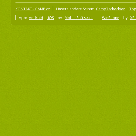
KONTAKT - CAMP.cz
Unsere andere Seiten:
CampTschechien
To
App:
Android
iOS
by
MobileSoft s.r.o
WinPhone
by
XPI