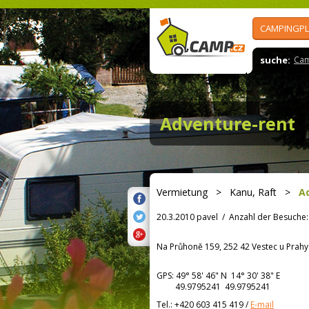
CAMPINGPL
suche:
Cam
Adventure-rent
Vermietung
>
Kanu, Raft
>
A
20.3.2010 pavel
/
Anzahl der Besuche:
Na Průhoně 159, 252 42 Vestec u Prahy
GPS:
49° 58' 46"
N
14° 30' 38"
E
49.9795241 49.9795241
Tel.:
+420 603 415 419
/
E-mail