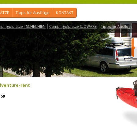
ÄTZE
Tipps für Ausflüge
KONTAKT
pingplplätze TSCHECHIEN
Campingplplätze SLOWAKEI
Tipps für Ausflüge
dventure-rent
59