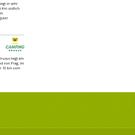
egt in sehr
5 Km südlich
om
guter
rusus liegt am
nd von Prag, im
ur 10 km vom