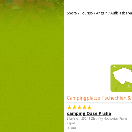
Sport- / Tourist- / Angeln / Aufblasbar
Campingplätze Tschechien &
camping Oase Praha
Libeňská , 25241 Zlatníky-Hodkovice, Praha-
západ
(4 km)