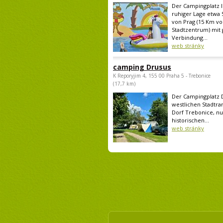
Der Campingplatz li
ruhiger Lage etwa 
von Prag (15 Km v
Stadtzentrum) mit 
Verbindung...
web stránky
camping Drusus
K Reporyjim 4, 155 00 Praha 5 - Trebonice
(17,7 km)
Der Campingplatz D
westlichen Stadtra
Dorf Trebonice, n
historischen...
web stránky