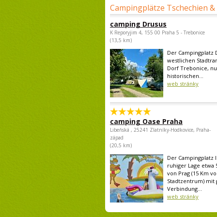
Campingplätze Tschechien &
camping Drusus
K Reporyjim 4, 155 00 Praha 5 - Trebonice
(13,5 km)
Der Campingplatz D
westlichen Stadtra
Dorf Trebonice, n
historischen...
web stránky
camping Oase Praha
Libeňská , 25241 Zlatníky-Hodkovice, Praha-
západ
(20,5 km)
Der Campingplatz li
ruhiger Lage etwa 
von Prag (15 Km v
Stadtzentrum) mit 
Verbindung...
web stránky