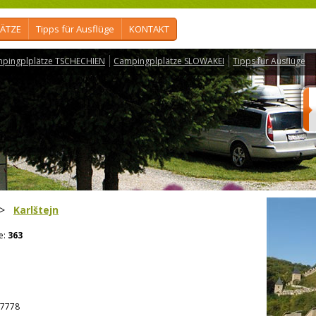
ÄTZE
Tipps für Ausflüge
KONTAKT
pingplplätze TSCHECHIEN
Campingplplätze SLOWAKEI
Tipps für Ausflüge
>
Karlštejn
e:
363
7778