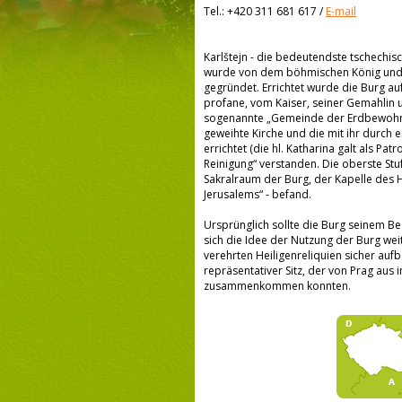
Tel.:
+420 311 681 617
/
E-mail
Karlštejn - die bedeutendste tschechi
wurde von dem böhmischen König und Ka
gegründet. Errichtet wurde die Burg au
profane, vom Kaiser, seiner Gemahlin
sogenannte „Gemeinde der Erdbewohner
geweihte Kirche und die mit ihr durch 
errichtet (die hl. Katharina galt als Pa
Reinigung“ verstanden. Die oberste Stu
Sakralraum der Burg, der Kapelle des 
Jerusalems“ - befand.
Ursprünglich sollte die Burg seinem B
sich die Idee der Nutzung der Burg wei
verehrten Heiligenreliquien sicher aufb
repräsentativer Sitz, der von Prag aus
zusammenkommen konnten.