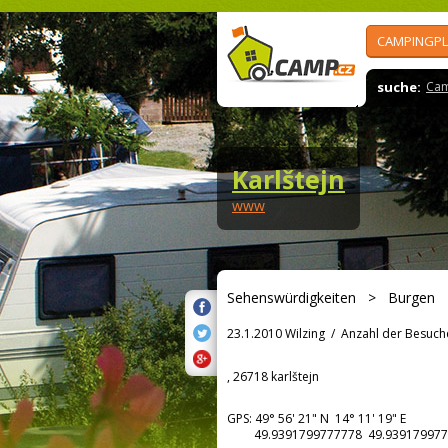
CAMPINGPL
suche:
Cam
Karlštejn
www
Sehenswürdigkeiten
>
Burgen
23.1.2010 Wilzing
/
Anzahl der Besuch
, 26718 karlštejn
GPS:
49° 56' 21"
N
14° 11' 19"
E
49.9391799777778 49.939179977