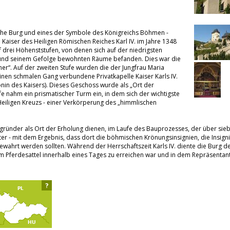
sche Burg und eines der Symbole des Königreichs Böhmen -
iser des Heiligen Römischen Reiches Karl IV. im Jahre 1348
f drei Höhenststufen, von denen sich auf der niedrigsten
 und seinem Gefolge bewohnten Räume befanden. Dies war die
“. Auf der zweiten Stufe wurden die der Jungfrau Maria
einen schmalen Gang verbundene Privatkapelle Kaiser Karls IV.
tronin des Kaisers). Dieses Geschoss wurde als „Ort der
fe nahm ein prismatischer Turm ein, in dem sich der wichtigste
Heiligen Kreuzs - einer Verkörperung des „himmlischen
egründer als Ort der Erholung dienen, im Laufe des Bauprozesses, der über sieb
ter - mit dem Ergebnis, dass dort die böhmischen Krönungsinsignien, die Insign
ewahrt werden sollten. Während der Herrschaftszeit Karls IV. diente die Burg dem
 im Pferdesattel innerhalb eines Tages zu erreichen war und in dem Repräsentant
?