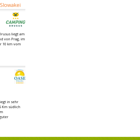
 Slowakei
rusus liegt am
nd von Prag, im
ur 10 km vom
egt in sehr
5 Km südlich
om
guter