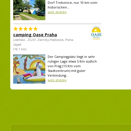
Dorf Trebonice, nur 10 km vom
historischen...
web stránky
camping Oase Praha
Libeňská , 25241 Zlatníky-Hodkovice, Praha-
západ
(18,1 km)
Der Campingplatz liegt in sehr
ruhiger Lage etwa 5 Km südlich
von Prag (15 Km vom
Stadtzentrum) mit guter
Verbindung...
web stránky