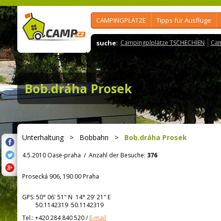
CAMPINGPLÄTZE
Tipps für Ausflüge
suche:
Campingplplätze TSCHECHIEN
Cam
Bob.dráha Prosek
Unterhaltung
>
Bobbahn
>
Bob.dráha Prosek
4.5.2010 Oase-praha
/
Anzahl der Besuche:
376
Prosecká 906, 190 00 Praha
GPS:
50° 06' 51"
N
14° 29' 21"
E
50.1142319 50.1142319
Tel.:
+420 284 840 520
/
E-mail