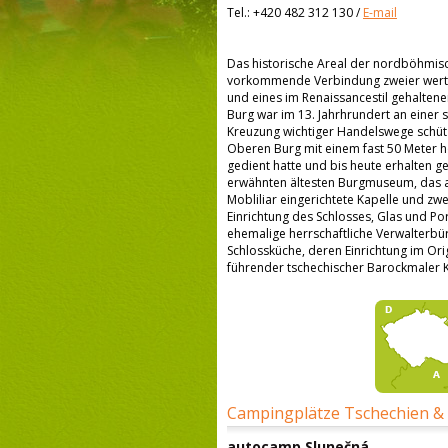
Tel.:
+420 482 312 130
/
E-mail
Das historische Areal der nordböhmische
vorkommende Verbindung zweier wertvol
und eines im Renaissancestil gehalten
Burg war im 13. Jahrhrundert an einer s
Kreuzung wichtiger Handelswege schütze
Oberen Burg mit einem fast 50 Meter h
gedient hatte und bis heute erhalten 
erwähnten ältesten Burgmuseum, das auf
Mobliliar eingerichtete Kapelle und zwe
Einrichtung des Schlosses, Glas und Po
ehemalige herrschaftliche Verwalterbü
Schlossküche, deren Einrichtung im Ori
führender tschechischer Barockmaler K
Campingplätze Tschechien &
autocamp Slunečná