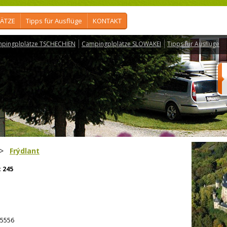
ÄTZE
Tipps für Ausflüge
KONTAKT
pingplplätze TSCHECHIEN
Campingplplätze SLOWAKEI
Tipps für Ausflüge
>
Frýdlant
:
245
5556