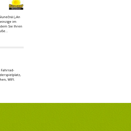
Slunečná („An
 einzige im
 dem Sie Ihren
ße...
 Fahrrad-
erspielplatz,
hen, WIFI.