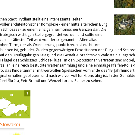
n Stadt Frýdlant stellt eine interessante, selten
ler architektonischer Komplexe - einer mittelaltelrichen Burg
en Schlosses - zu einem einzigen harmonischen Ganzen dar. Die
trategisch wichtigen Stelle gegründet worden und sollte eine
n. Ihr ältester Teil wird von der sogenannten Alten alias
ohen Turm, der als Orientierungspunkt bzw. als Leuchtturm
geblieben ist, gebildet. Zu den gegenwärtigen Expositionen des Burg- und Sch
 den Dreißigjährigen Krieg und die Gestalt Albrechts von Waldstein ausgerichte
i Flügel des Schlosses. Schloss-Flügel. In den Expositionen vertreten sind Möbe
rzellan, eine reich bestückte Waffensammlung und eine einmalige Pfeifen-Kollek
ro, das Kinderzimmer mit wertvollen Spielsachen vom Ende des 19. Jahrhunder
ginal erhalten geblieben und nach wie vor voll funktionsfähig ist. In der Gemäl
arel Škréta, Petr Brandl und Wenzel Lorenz Reiner zu sehen.
?
 Slowakei