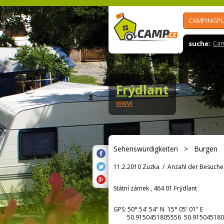
CAMPINGPL
suche:
Cam
Frýdlant
www
Sehenswürdigkeiten
>
Burgen
11.2.2010 Zuzka
/
Anzahl der Besuche
Státní zámek , 464 01 Frýdlant
GPS:
50° 54' 54"
N
15° 05' 01"
E
50.9150451805556 50.915045180