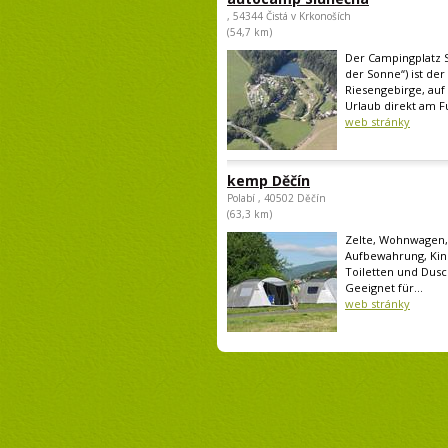
, 54344 Čistá v Krkonoších
(54,7 km)
Der Campingplatz 
der Sonne“) ist der
Riesengebirge, auf
Urlaub direkt am Fu
web stránky
kemp Děčín
Polabí , 40502 Děčín
(63,3 km)
Zelte, Wohnwagen,
Aufbewahrung, Kind
Toiletten und Dusc
Geeignet für...
web stránky