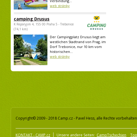
Verbindung...
web stránky
camping Drusus
K Reporyjim 4, 155 00 Praha 5 - Trebonice
(74,1 km)
Der Campingplatz Drusus liegt am
westlichen Stadtrand von Prag, im
Dorf Trebonice, nur 10 km vom
historischen...
web stránky
Copyright© 2009 - 2018 Camp.cz - Pavel Hess, alle Rechte vorbehalten
KONTAKT - CAMP.cz
Unsere andere Seiten:
CampTschechien
To