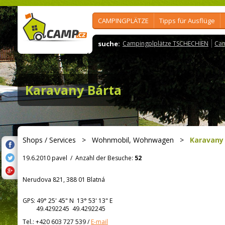
CAMPINGPLÄTZE
Tipps für Ausflüge
suche:
Campingplplätze TSCHECHIEN
Cam
Karavany Bárta
Shops / Services
>
Wohnmobil, Wohnwagen
>
Karavany
19.6.2010 pavel
/
Anzahl der Besuche:
52
Nerudova 821, 388 01 Blatná
GPS:
49° 25' 45"
N
13° 53' 13"
E
49.4292245 49.4292245
Tel.:
+420 603 727 539
/
E-mail