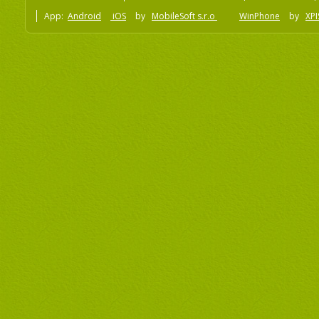
App:
Android
iOS
by
MobileSoft s.r.o
WinPhone
by
XPI