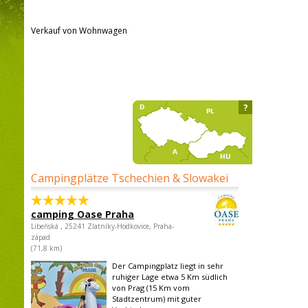
Verkauf von Wohnwagen
?
Campingplätze Tschechien & Slowakei
camping Oase Praha
Libeňská , 25241 Zlatníky-Hodkovice, Praha-
západ
(71,8 km)
Der Campingplatz liegt in sehr
ruhiger Lage etwa 5 Km südlich
von Prag (15 Km vom
Stadtzentrum) mit guter