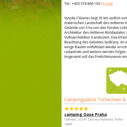
Tel.:
+420 318 866 103
/
E-mail
Vysoký Chlumec liegt 35 km südlich vo
malerischen Landschaft des mittleren
Gelände von 3 ha von den Fürsten Lob
Architektur des mittleren Moldautale
Volksarchitektur transloziert. Das Erf
Beachtung des Gebietes Sedlčany. An 
einige Bauten einfühlsam wieder errich
radantrieb und weitere werden folgen
Insgesamt soll das Freilichtmuseum ei
Campingplätze Tschechien &
camping Oase Praha
Libeňská , 25241 Zlatníky-Hodkovice, Praha-
západ