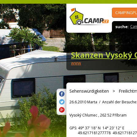
CAMPINGPL
suche:
Cam
Skanzen Vysoký
www
Sehenswürdigkeiten
>
Freilich
26.6.2010 Marta
/
Anzahl der Besuche
Vysoký Chlumec , 262 52 Příbram
GPS:
49° 37' 18"
N
14° 23' 12"
E
49.6217181277778 49.621718127