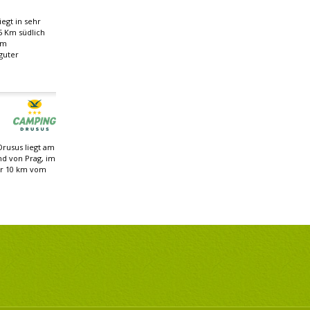
egt in sehr
5 Km südlich
om
guter
rusus liegt am
nd von Prag, im
ur 10 km vom