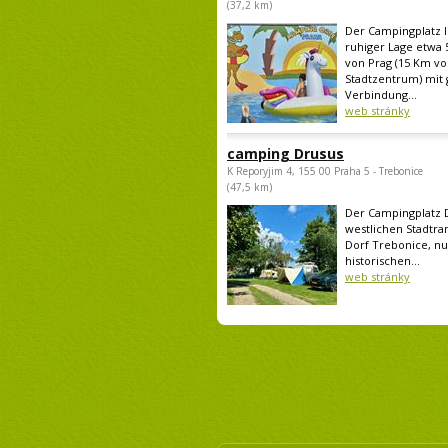
(37,2 km)
Der Campingplatz li
ruhiger Lage etwa 
von Prag (15 Km v
Stadtzentrum) mit 
Verbindung...
web stránky
camping Drusus
K Reporyjim 4, 155 00 Praha 5 - Trebonice
(47,5 km)
Der Campingplatz D
westlichen Stadtra
Dorf Trebonice, n
historischen...
web stránky