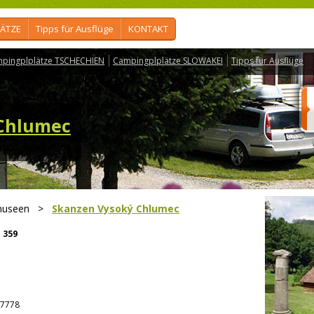
ÄTZE
Tipps für Ausflüge
KONTAKT
pingplplätze TSCHECHIEN
Campingplplätze SLOWAKEI
Tipps für Ausflüge
 Chlumec
tmuseen
>
Skanzen Vysoký Chlumec
:
359
7778