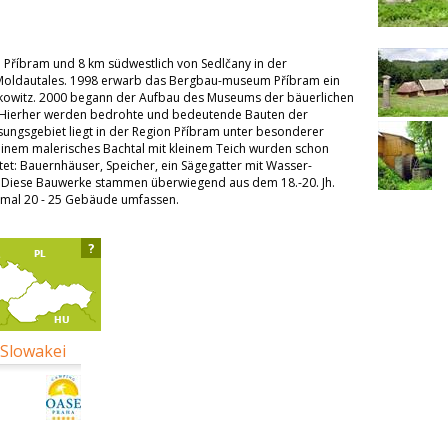
n Příbram und 8 km südwestlich von Sedlčany in der
 Moldautales. 1998 erwarb das Bergbau-museum Příbram ein
kowitz. 2000 begann der Aufbau des Museums der bäuerlichen
s. Hierher werden bedrohte und bedeutende Bauten der
assungsgebiet liegt in der Region Příbram unter besonderer
einem malerisches Bachtal mit kleinem Teich wurden schon
tet: Bauernhäuser, Speicher, ein Sägegatter mit Wasser-
. Diese Bauwerke stammen überwiegend aus dem 18.-20. Jh.
nmal 20 - 25 Gebäude umfassen.
?
 Slowakei