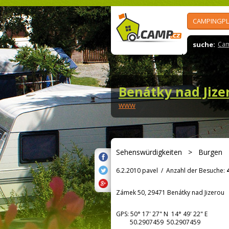
CAMPINGPL
suche:
Cam
Benátky nad Jize
www
Sehenswürdigkeiten
>
Burgen
6.2.2010 pavel
/
Anzahl der Besuche:
Zámek 50, 29471 Benátky nad Jizerou
GPS:
50° 17' 27"
N
14° 49' 22"
E
50.2907459 50.2907459