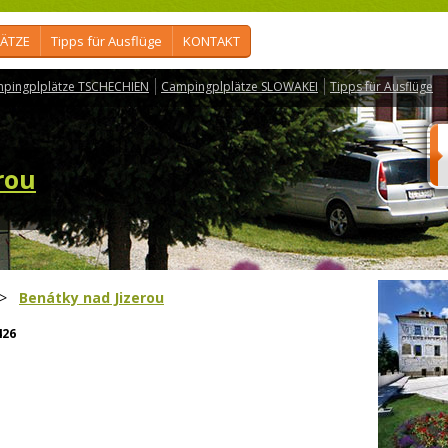
ÄTZE
Tipps für Ausflüge
KONTAKT
pingplplätze TSCHECHIEN
Campingplplätze SLOWAKEI
Tipps für Ausflüge
rou
>
Benátky nad Jizerou
426