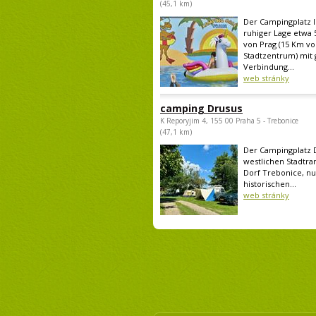
(45,1 km)
Der Campingplatz li
ruhiger Lage etwa 
von Prag (15 Km v
Stadtzentrum) mit 
Verbindung...
web stránky
camping Drusus
K Reporyjim 4, 155 00 Praha 5 - Trebonice
(47,1 km)
Der Campingplatz D
westlichen Stadtra
Dorf Trebonice, n
historischen...
web stránky