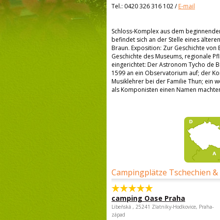
Tel.:
0420 326 316 102
/
E-mail
Schloss-Komplex aus dem beginnenden 
befindet sich an der Stelle eines älte
Braun. Exposition: Zur Geschichte von
Geschichte des Museums, regionale Pfl
eingerichtet: Der Astronom Tycho de Br
1599 an ein Observatorium auf; der Ko
Musiklehrer bei der Familie Thun; ein w
als Komponisten einen Namen machten
Campingplätze Tschechien &
camping Oase Praha
Libeňská , 25241 Zlatníky-Hodkovice, Praha-
západ