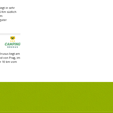
egt in sehr
5 Km südlich
om
guter
rusus liegt am
nd von Prag, im
ur 10 km vom