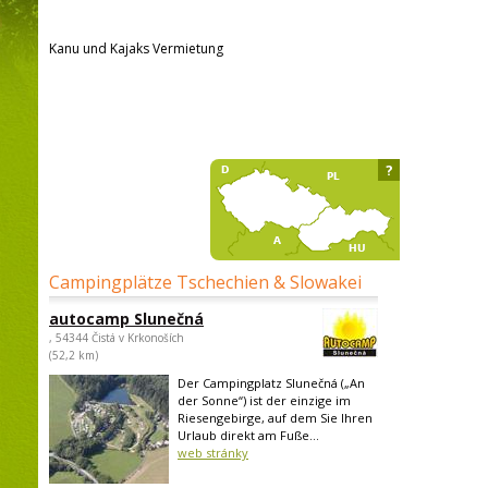
Kanu und Kajaks Vermietung
?
Campingplätze Tschechien & Slowakei
autocamp Slunečná
, 54344 Čistá v Krkonoších
(52,2 km)
Der Campingplatz Slunečná („An
der Sonne“) ist der einzige im
Riesengebirge, auf dem Sie Ihren
Urlaub direkt am Fuße...
web stránky