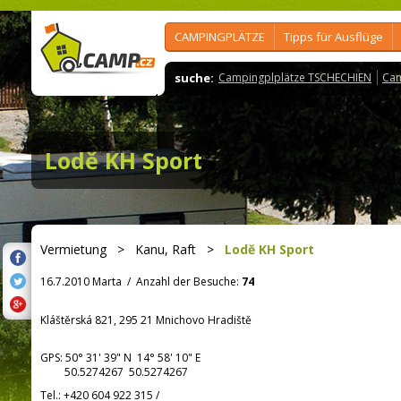
CAMPINGPLÄTZE
Tipps für Ausflüge
suche:
Campingplplätze TSCHECHIEN
Cam
Lodě KH Sport
Vermietung
>
Kanu, Raft
>
Lodě KH Sport
16.7.2010 Marta
/
Anzahl der Besuche:
74
Kláštěrská 821, 295 21 Mnichovo Hradiště
GPS:
50° 31' 39"
N
14° 58' 10"
E
50.5274267 50.5274267
Tel.:
+420 604 922 315
/