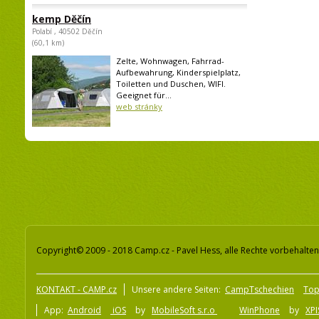
kemp Děčín
Polabí , 40502 Děčín
(60,1 km)
Zelte, Wohnwagen, Fahrrad-
Aufbewahrung, Kinderspielplatz,
Toiletten und Duschen, WIFI.
Geeignet für...
web stránky
Copyright© 2009 - 2018 Camp.cz - Pavel Hess, alle Rechte vorbehalten
KONTAKT - CAMP.cz
Unsere andere Seiten:
CampTschechien
To
App:
Android
iOS
by
MobileSoft s.r.o
WinPhone
by
XPI