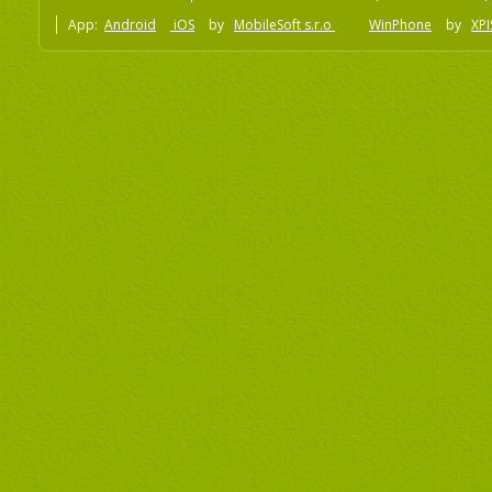
App:
Android
iOS
by
MobileSoft s.r.o
WinPhone
by
XPI