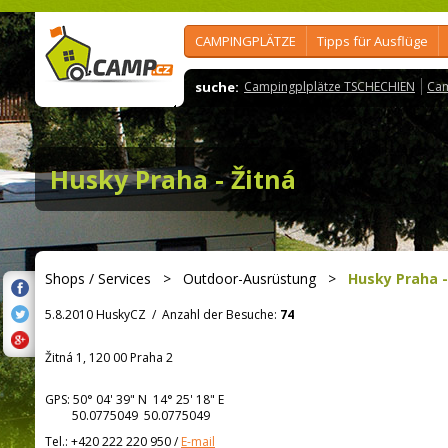
CAMPINGPLÄTZE
Tipps für Ausflüge
suche:
Campingplplätze TSCHECHIEN
Cam
Husky Praha - Žitná
Shops / Services
>
Outdoor-Ausrüstung
>
Husky Praha -
5.8.2010 HuskyCZ
/
Anzahl der Besuche:
74
Žitná 1, 120 00 Praha 2
GPS:
50° 04' 39"
N
14° 25' 18"
E
50.0775049 50.0775049
Tel.:
+420 222 220 950
/
E-mail