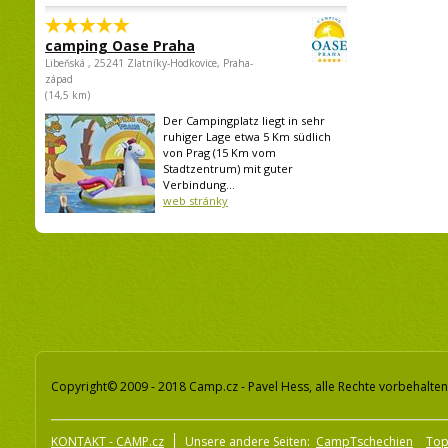
camping Oase Praha
Libeňská , 25241 Zlatníky-Hodkovice, Praha-
západ
(14,5 km)
Der Campingplatz liegt in sehr
ruhiger Lage etwa 5 Km südlich
von Prag (15 Km vom
Stadtzentrum) mit guter
Verbindung...
web stránky
Copyright© 2009 - 2018 Camp.cz - Pavel Hess, alle Rechte vorbehalten
KONTAKT - CAMP.cz
Unsere andere Seiten:
CampTschechien
To