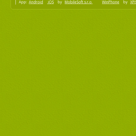
App:
Android
iOS
by
MobileSoft s.r.o
WinPhone
by
XPI