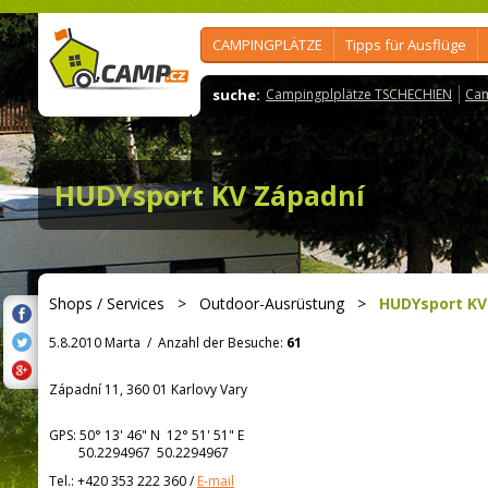
CAMPINGPLÄTZE
Tipps für Ausflüge
suche:
Campingplplätze TSCHECHIEN
Cam
HUDYsport KV Západní
Shops / Services
>
Outdoor-Ausrüstung
>
HUDYsport KV
5.8.2010 Marta
/
Anzahl der Besuche:
61
Západní 11, 360 01 Karlovy Vary
GPS:
50° 13' 46"
N
12° 51' 51"
E
50.2294967 50.2294967
Tel.:
+420 353 222 360
/
E-mail