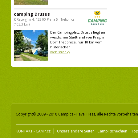
camping Drusus
K Reporyjim 4, 155 00 Praha 5 - Trebonice
(103,3 km)
Der Campingplatz Drusus liegt am
westlichen Stadtrand von Prag, im
Dorf Trebonice, nur 10 km vom
historischen...
web stránky
Copyright© 2009 - 2018 Camp.cz - Pavel Hess, alle Rechte vorbehalten
KONTAKT - CAMP.cz
Unsere andere Seiten:
CampTschechien
To