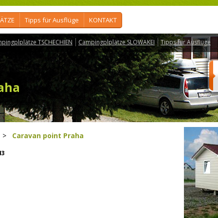
ÄTZE
Tipps für Ausflüge
KONTAKT
pingplplätze TSCHECHIEN
Campingplplätze SLOWAKEI
Tipps für Ausflüge
raha
>
Caravan point Praha
43