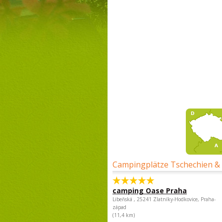
Campingplätze Tschechien &
camping Oase Praha
Libeňská , 25241 Zlatníky-Hodkovice, Praha-
západ
(11,4 km)