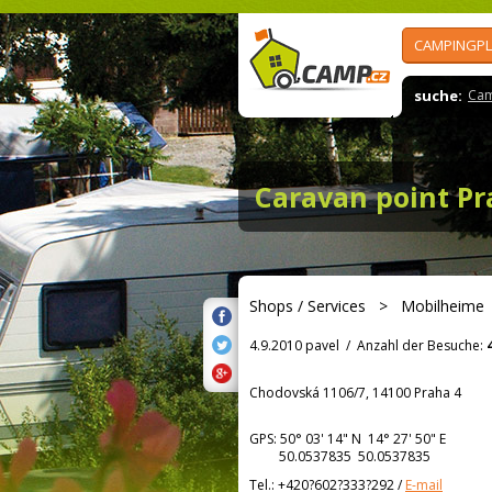
CAMPINGPL
suche:
Cam
Caravan point P
Shops / Services
>
Mobilheime
4.9.2010 pavel
/
Anzahl der Besuche:
Chodovská 1106/7, 14100 Praha 4
GPS:
50° 03' 14"
N
14° 27' 50"
E
50.0537835 50.0537835
Tel.:
+420?602?333?292
/
E-mail