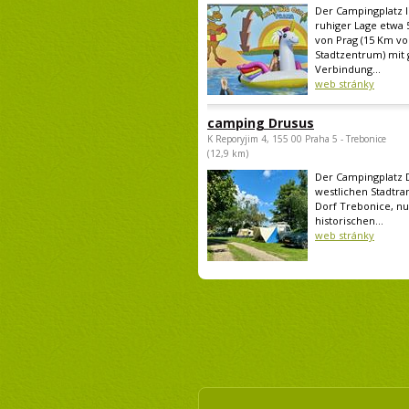
Der Campingplatz li
ruhiger Lage etwa 
von Prag (15 Km v
Stadtzentrum) mit 
Verbindung...
web stránky
camping Drusus
K Reporyjim 4, 155 00 Praha 5 - Trebonice
(12,9 km)
Der Campingplatz D
westlichen Stadtra
Dorf Trebonice, n
historischen...
web stránky