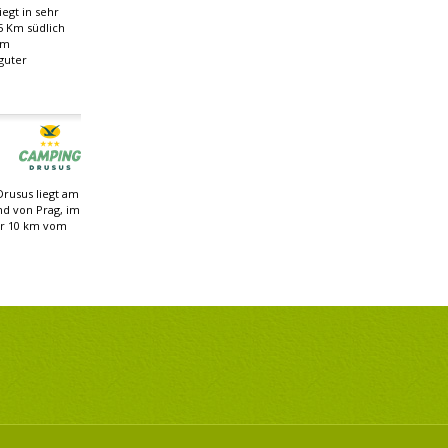
egt in sehr
5 Km südlich
om
guter
rusus liegt am
nd von Prag, im
ur 10 km vom