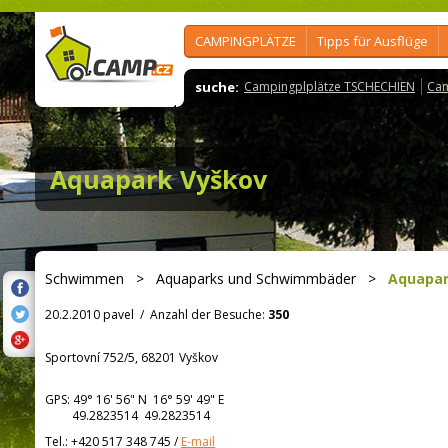
CAMPINGPLÄTZE
Tipps für Ausflüge
suche:
Campingplplätze TSCHECHIEN
Cam
Aquapark Vyškov
Schwimmen
>
Aquaparks und Schwimmbäder
>
Aquapar
20.2.2010 pavel
/
Anzahl der Besuche:
350
Sportovní 752/5, 68201 Vyškov
GPS:
49° 16' 56"
N
16° 59' 49"
E
49.2823514 49.2823514
Tel.:
+420 517 348 745
/
E-mail