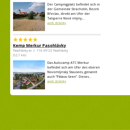
Der Campingplatz befindet sich in
der Gemeinde Strachotín, Bezirk
Břeclav, direkt am Ufer der
Talsperre Nové mlýny,...
web stránky
Kemp Merkur Pasohlávky
Pasohlávky ev. č. 114, 69122 Pasohlávky
(52,7 km)
Das Autocamp ATC Merkur
befindet sich am Ufer des oberen
Novomlýnský Stausees, genannt
auch “Pálava-Seen“. Dieses...
web stránky