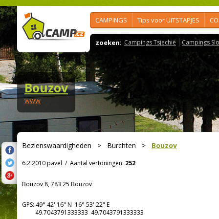
CAMPINGS
Tips voor UITSTAPJES
CO
zoeken:
Campings Tsjechië
Campings Slo
Bouzov
www
Bezienswaardigheden
>
Burchten
>
Bouzov
6.2.2010 pavel
/
Aantal vertoningen:
252
Bouzov 8, 783 25 Bouzov
GPS:
49° 42' 16"
N
16° 53' 22"
E
49.7043791333333 49.7043791333333