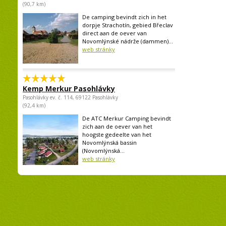
(90,7 km)
De camping bevindt zich in het
dorpje Strachotín, gebied Břeclav
direct aan de oever van
Novomlýnské nádrže (dammen)...
web stránky
Kemp Merkur Pasohlávky
Pasohlávky ev. č. 114, 69122 Pasohlávky
(92,4 km)
De ATC Merkur Camping bevindt
zich aan de oever van het
hoogste gedeelte van het
Novomlýnská bassin
(Novomlýnská...
web stránky