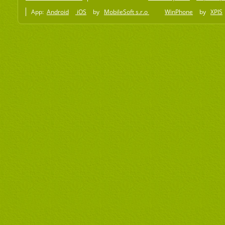
App:
Android
iOS
by
MobileSoft s.r.o
WinPhone
by
XPIS