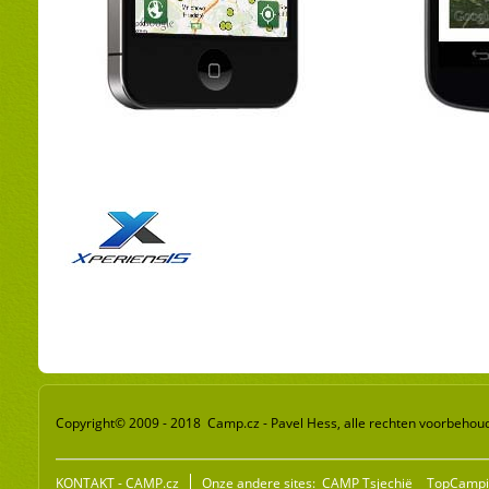
Copyright© 2009 - 2018 Camp.cz - Pavel Hess, alle rechten voorbehou
KONTAKT - CAMP.cz
Onze andere sites:
CAMP Tsjechië
TopCampi