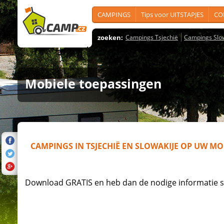
CAMPINGS
Tips voor UITSTAPJES
CO
zoeken:
Campings Tsjechië
Campings Slo
M
obiele toepassingen
CAMPINGS IN TSJECHIË EN SLOWAKIJE OP UW MO
Download GRATIS en heb dan de nodige informatie st