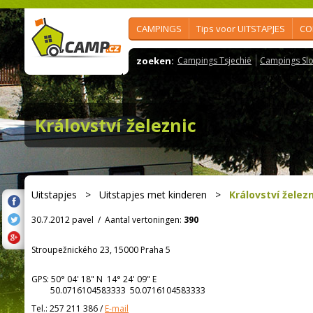
CAMPINGS
Tips voor UITSTAPJES
CO
zoeken:
Campings Tsjechië
Campings Slo
Království železnic
Uitstapjes
>
Uitstapjes met kinderen
>
Království železn
30.7.2012 pavel
/
Aantal vertoningen:
390
Stroupežnického 23, 15000 Praha 5
GPS:
50° 04' 18"
N
14° 24' 09"
E
50.0716104583333 50.0716104583333
Tel.:
257 211 386
/
E-mail