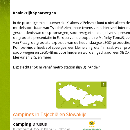
Koninkrijk Spoorwegen
In de prachtige miniatuurwereld Království železnic kunt u niet alleen d
modelspoorbaan van Tsjechië zien, maar tevens ziet u hier veel interes
geschiedenis van de spoorwegen, spoorwegartefacten, diverse presentat
de grootste presentatie in Europa van de populaire Mašinky Tomáš, e
van Praag, de grootste expositie van de hedendaagse LEGO-productie, e
Pompo-kinderhoek vol speeltjes, een kleine en grote filmzaal, waar p
spoorwegen en LEGO-films voor kinderen worden gedraaid, een XBOX, ee
Merkur en ETS, en meer.
Ligt slechts 150 m vanaf metro station (lijn B) "Anděl"
?
campings in Tsjechië en Slowakije
camping Drusus
K Reporyjim 4, 155 00 Praha 5 - Trebonice