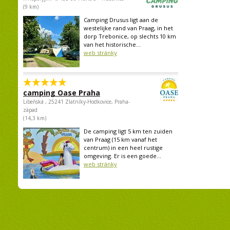
(9 km)
Camping Drusus ligt aan de
westelijke rand van Praag, in het
dorp Trebonice, op slechts 10 km
van het historische...
web stránky
camping Oase Praha
Libeňská , 25241 Zlatníky-Hodkovice, Praha-
západ
(14,3 km)
De camping ligt 5 km ten zuiden
van Praag (15 km vanaf het
centrum) in een heel rustige
omgeving. Er is een goede...
web stránky