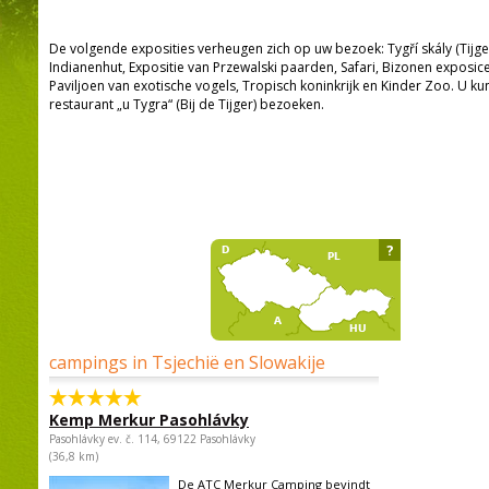
De volgende exposities verheugen zich op uw bezoek: Tygří skály (Tijger
Indianenhut, Expositie van Przewalski paarden, Safari, Bizonen exposic
Paviljoen van exotische vogels, Tropisch koninkrijk en Kinder Zoo. U k
restaurant „u Tygra“ (Bij de Tijger) bezoeken.
?
campings in Tsjechië en Slowakije
Kemp Merkur Pasohlávky
Pasohlávky ev. č. 114, 69122 Pasohlávky
(36,8 km)
De ATC Merkur Camping bevindt