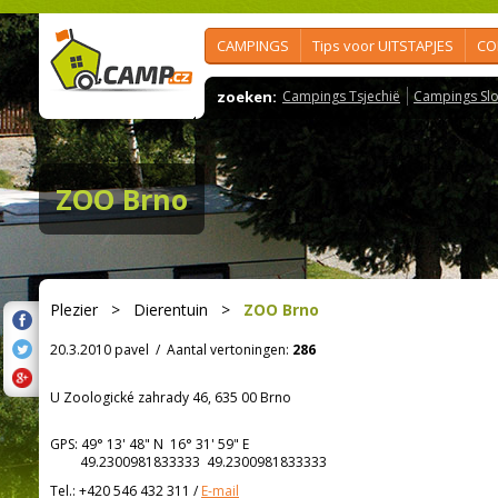
CAMPINGS
Tips voor UITSTAPJES
CO
zoeken:
Campings Tsjechië
Campings Slo
ZOO Brno
Plezier
>
Dierentuin
>
ZOO Brno
20.3.2010 pavel
/
Aantal vertoningen:
286
U Zoologické zahrady 46, 635 00 Brno
GPS:
49° 13' 48"
N
16° 31' 59"
E
49.2300981833333 49.2300981833333
Tel.:
+420 546 432 311
/
E-mail