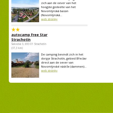
zich aan de oever van het
hoogste gedeelte van het
Novomlýnská bassin
(Novomlýnská...
web stránky
autocamp Free Star
Strachotín
Šakvická 3, 693 01 Strachotín
(37,3 km)
De camping bevindt zich in het
dorpje Strachotín, gebied Břeclav
direct aan de oever van
Novomlýnské nádrže (dammen)...
web stránky