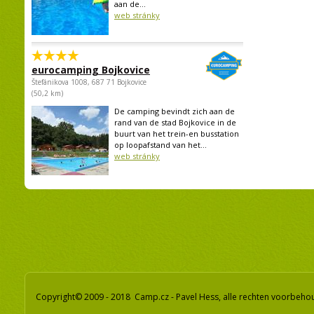
aan de...
web stránky
eurocamping Bojkovice
Štefánikova 1008, 687 71 Bojkovice
(50,2 km)
De camping bevindt zich aan de
rand van de stad Bojkovice in de
buurt van het trein-en busstation
op loopafstand van het...
web stránky
Copyright© 2009 - 2018 Camp.cz - Pavel Hess, alle rechten voorbeh