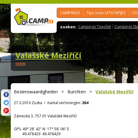
CAMPINGS
Tips voor UITSTAPJES
CO
zoeken:
Campings Tsjechië
Campings Slo
Valašské Meziříčí
www
Bezienswaardigheden
>
Burchten
>
Valašské Meziříčí
27.3.2010 Zuzka
/
Aantal vertoningen:
264
Zámecká 3, 757 01 Valašské Meziříčí
GPS:
49° 28' 42"
N
17° 58' 06"
E
49.478429 49.478429