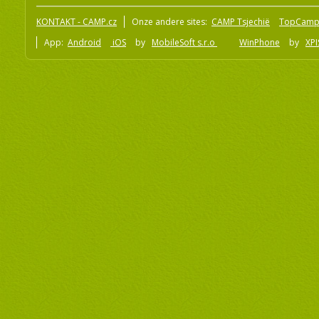
KONTAKT - CAMP.cz
Onze andere sites:
CAMP Tsjechië
TopCamp
App:
Android
iOS
by
MobileSoft s.r.o
WinPhone
by
XPI