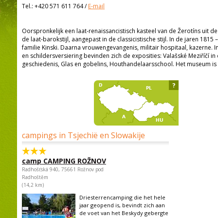
Tel.:
+420 571 611 764
/
E-mail
Oorspronkelijk een laat-renaissancistisch kasteel van de Žerotíns uit d
de laat-barokstijl, aangepast in de classicistische stijl. In de jaren 1815 
familie Kinski. Daarna vrouwengevangenis, militair hospitaal, kazerne. I
en schildersversiering bevinden zich de exposities: Valašské Meziříčí in
geschiedenis, Glas en gobelins, Houthandelaarsschool. Het museum is a
?
campings in Tsjechië en Slowakije
camp CAMPING ROŽNOV
Radhošťská 940, 75661 Rožnov pod
Radhoštěm
(14,2 km)
Driesterrencamping die het hele
jaar geopend is, bevindt zich aan
de voet van het Beskydy gebergte