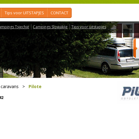
Tips voor UITSTAPJES
CONTACT
ampings Tsjechië
Campings Slowakije
Tips voor uitstapjes
 caravans
>
Pilote
42