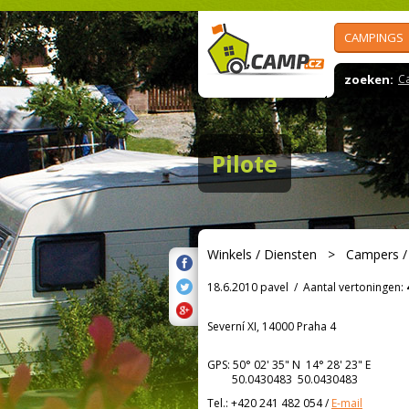
CAMPINGS
zoeken:
C
Pilote
Winkels / Diensten
>
Campers /
18.6.2010 pavel
/
Aantal vertoningen:
Severní XI, 14000 Praha 4
GPS:
50° 02' 35"
N
14° 28' 23"
E
50.0430483 50.0430483
Tel.:
+420 241 482 054
/
E-mail