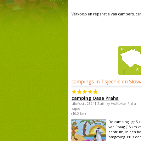
Verkoop en reparatie van campers, ca
campings in Tsjechië en Slow
camping Oase Praha
Libeňská , 25241 Zlatníky-Hodkovice, Praha-
západ
(10,2 km)
De camping ligt 5 
van Praag (15 km v
centrum) in een he
omgeving. Er is een