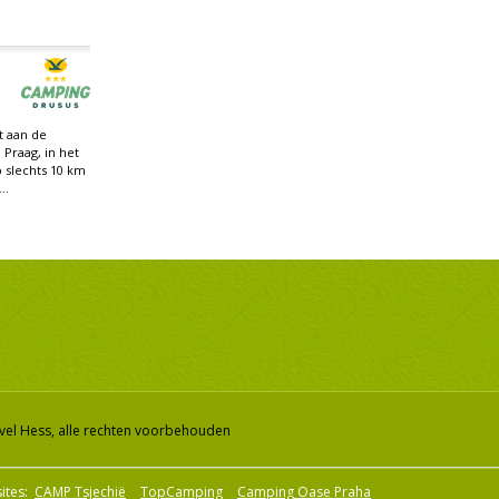
t aan de
 Praag, in het
 slechts 10 km
..
vel Hess, alle rechten voorbehouden
ites:
CAMP Tsjechië
TopCamping
Camping Oase Praha