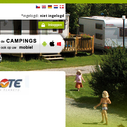
*ingelogd::
niet ingelogd
Inloggen