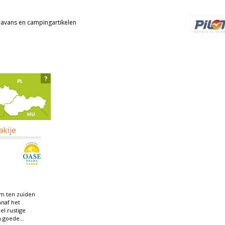
ravans en campingartikelen
?
akije
km ten zuiden
anaf het
el rustige
 goede...