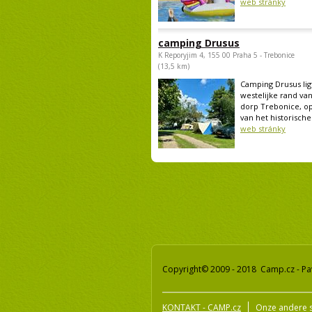
web stránky
camping Drusus
K Reporyjim 4, 155 00 Praha 5 - Trebonice
(13,5 km)
Camping Drusus lig
westelijke rand van
dorp Trebonice, op
van het historische.
web stránky
Copyright© 2009 - 2018 Camp.cz - Pa
KONTAKT - CAMP.cz
Onze andere s