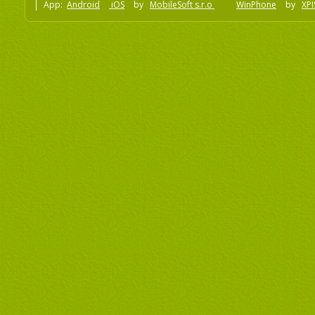
App:
Android
iOS
by
MobileSoft s.r.o
WinPhone
by
XPI