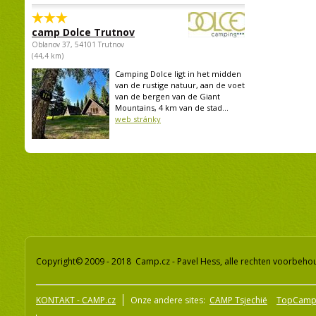
camp Dolce Trutnov
Oblanov 37, 54101 Trutnov
(44,4 km)
Camping Dolce ligt in het midden
van de rustige natuur, aan de voet
van de bergen van de Giant
Mountains, 4 km van de stad...
web stránky
Copyright© 2009 - 2018 Camp.cz - Pavel Hess, alle rechten voorbeh
KONTAKT - CAMP.cz
Onze andere sites:
CAMP Tsjechië
TopCamp