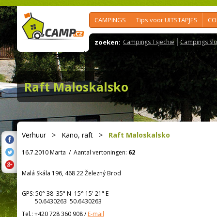
CAMPINGS
Tips voor UITSTAPJES
CO
zoeken:
Campings Tsjechië
Campings Slo
Raft Maloskalsko
Verhuur
>
Kano, raft
>
Raft Maloskalsko
16.7.2010 Marta
/
Aantal vertoningen:
62
Malá Skála 196, 468 22 Železný Brod
GPS:
50° 38' 35"
N
15° 15' 21"
E
50.6430263 50.6430263
Tel.:
+420 728 360 908
/
E-mail