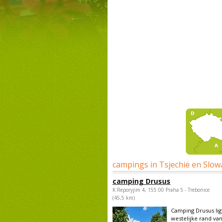
campings in Tsjechië en Slow
camping Drusus
K Reporyjim 4, 155 00 Praha 5 - Trebonice
(45,5 km)
Camping Drusus lig
westelijke rand van