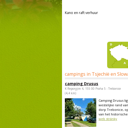
Kano en raft verhuur
campings in Tsjechië en Slow
camping Drusus
K Reporyjim 4, 155 00 Praha 5 - Trebonice
(4,4 km)
Camping Drusus lig
westelijke rand van
dorp Trebonice, op
van het historische.
web stránky