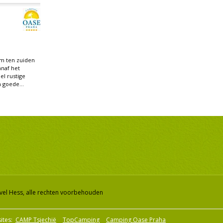
km ten zuiden
anaf het
el rustige
 goede...
vel Hess, alle rechten voorbehouden
ites:
CAMP Tsjechië
TopCamping
Camping Oase Praha