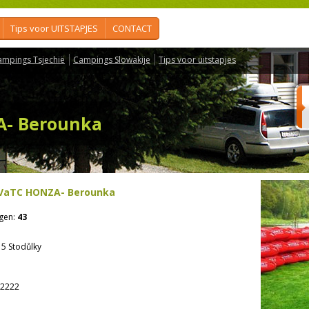
Tips voor UITSTAPJES
CONTACT
ampings Tsjechië
Campings Slowakije
Tips voor uitstapjes
A- Berounka
VaTC HONZA- Berounka
gen:
43
 5 Stodůlky
2222