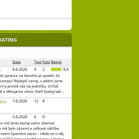
RATING
Date
Text
Foto
Rating
o
8.8.2026
9
2
9,4
ší správce na kterého je spoleh, že
v campu! Nejlepší camp, v jakém jsme
pání a prostě vše na jedničku. Určitě
ě a děkujeme všem, kteří budují tak...
ipno
7.8.2026
12
8
5.8.2026
6
0
že mě tento kemp velmi zklamal.
o mě bylo zázemí a celková údržba
e velmi špatném stavu – nikdo se o něj
o míčků jsme si mohli rovnou zahrát s