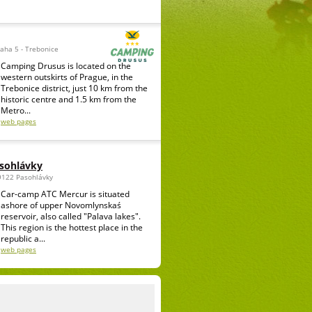
raha 5 - Trebonice
Camping Drusus is located on the
western outskirts of Prague, in the
Trebonice district, just 10 km from the
historic centre and 1.5 km from the
Metro...
web pages
sohlávky
69122 Pasohlávky
Car-camp ATC Mercur is situated
ashore of upper Novomlynskaś
reservoir, also called "Palava lakes".
This region is the hottest place in the
republic a...
web pages