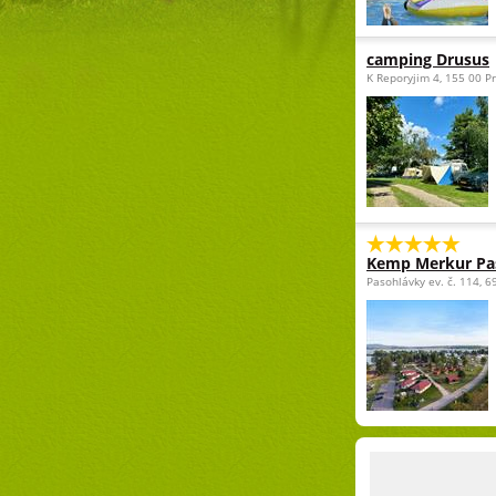
camping Drusus
K Reporyjim 4, 155 00 P
Kemp Merkur Pa
Pasohlávky ev. č. 114, 