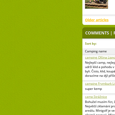
Older articles
COMMENTS | 
Sort by:
Camping name
camping Olšina Lipn
Nejlepší camp, nejlep
udrží klid a pohodu 
byli. Čisto, klid, kou
dorazíme na dýl příšt
camping Frymburk L
super kemp
camp Strážnice
Bohužel musím říct, 
Největší zklamání pr
areálu. Minigolf je v
zřejmě nestará. Míst