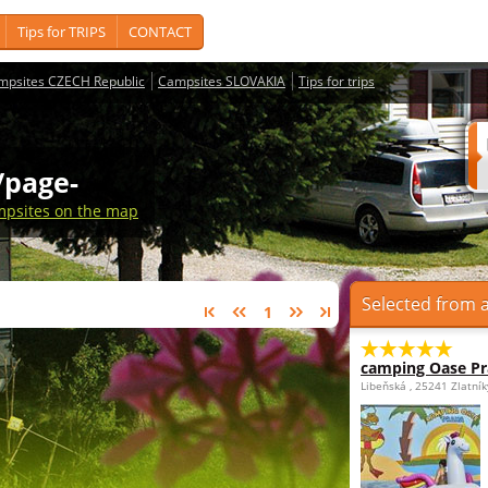
Tips for TRIPS
CONTACT
mpsites CZECH Republic
Campsites SLOVAKIA
Tips for trips
s/page-
psites on the map
Selected from a
1
camping Oase P
Libeňská , 25241 Zlatní