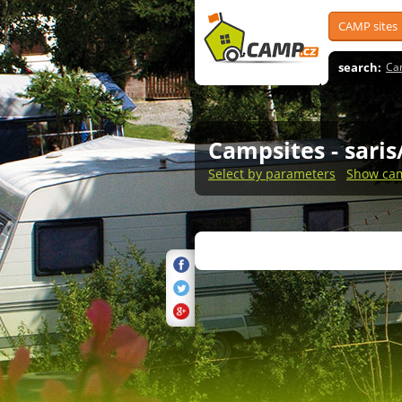
CAMP sites
search:
Ca
Campsites
- sari
Select by parameters
Show cam