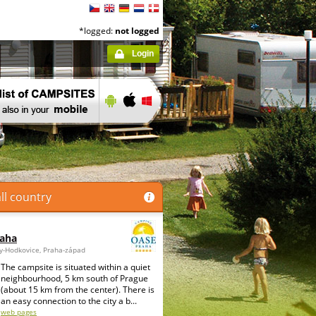
*logged:
not logged
Login
ll country
raha
ky-Hodkovice, Praha-západ
The campsite is situated within a quiet
neighbourhood, 5 km south of Prague
(about 15 km from the center). There is
an easy connection to the city a b...
web pages