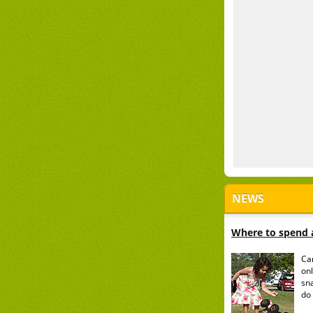
NEWS
Where to spend a
Ca
onl
sn
do 