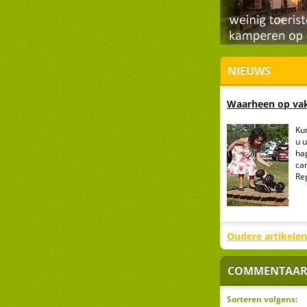
NIEUWS
Waarheen op vak
Ku
u 
hap
ca
Re
Oudere artikelen
COMMENTAAR
Sorteren volgens: