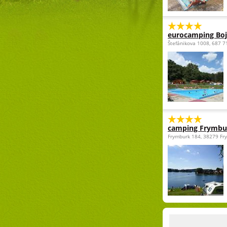
eurocamping Boj
Štefánikova 1008, 687 7
camping Frymbu
Frymburk 184, 38279 Fr