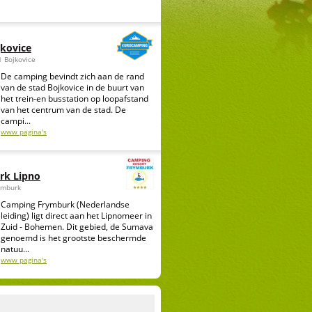
kovice
1 Bojkovice
De camping bevindt zich aan de rand
van de stad Bojkovice in de buurt van
het trein-en busstation op loopafstand
van het centrum van de stad. De
campi...
www pagina's
rk Lipno
ymburk
Camping Frymburk (Nederlandse
leiding) ligt direct aan het Lipnomeer in
Zuid - Bohemen. Dit gebied, de Sumava
genoemd is het grootste beschermde
natuu...
www pagina's