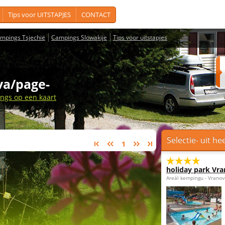
Tips voor UITSTAPJES
CONTACT
mpings Tsjechië
Campings Slowakije
Tips voor uitstapjes
va/page-
ngs op een kaart
Selectie- uit he
1
holiday park Vra
Areál kempingu - Vranov