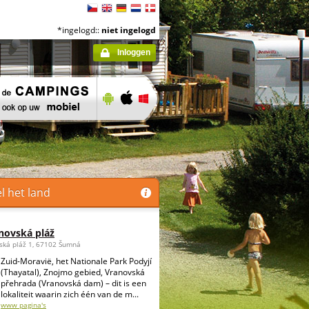
*ingelogd::
niet ingelogd
Inloggen
el het land
novská pláž
ská pláž 1, 67102 Šumná
Zuid-Moravië, het Nationale Park Podyjí
(Thayatal), Znojmo gebied, Vranovská
přehrada (Vranovská dam) – dit is een
lokaliteit waarin zich één van de m...
www pagina's