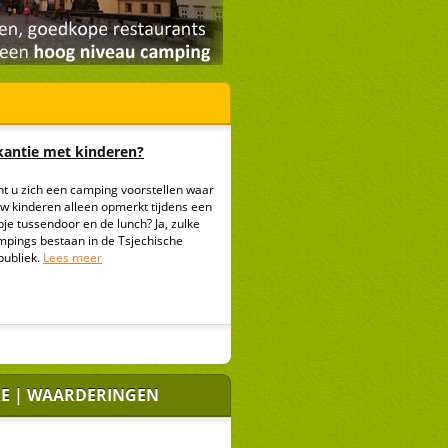
antie met kinderen?
nt u zich een camping voorstellen waar
uw kinderen alleen opmerkt tijdens een
je tussendoor en de lunch? Ja, zulke
mpings bestaan in de Tsjechische
publiek.
Lees meer
E | WAARDERINGEN