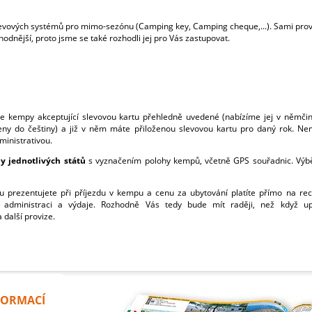
slevových systémů pro mimo-sezónu (Camping key, Camping cheque,...). Sami pr
hodnější, proto jsme se také rozhodli jej pro Vás zastupovat.
U
te kempy akceptující slevovou kartu přehledně uvedené (nabízíme jej v němčině
ny do češtiny) a již v něm máte přiloženou slevovou kartu pro daný rok. N
ministrativou.
 jednotlivých států
s vyznačením polohy kempů, včetně GPS souřadnic. Výb
ou prezentujete při příjezdu v kempu a cenu za ubytování platíte přímo na re
dministraci a výdaje. Rozhodně Vás tedy bude mít raději, než když up
další provize.
FORMACÍ