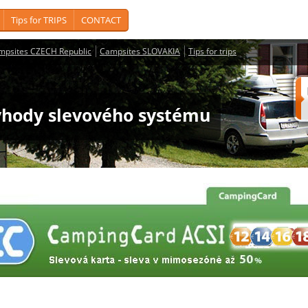
Tips for TRIPS
CONTACT
mpsites CZECH Republic
Campsites SLOVAKIA
Tips for trips
ýhody slevového systému