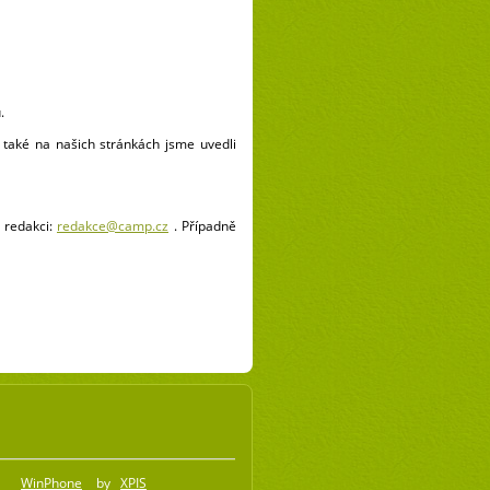
.
a také na našich stránkách jsme uvedli
 redakci:
redakce@camp.cz
. Případně
WinPhone
by
XPIS