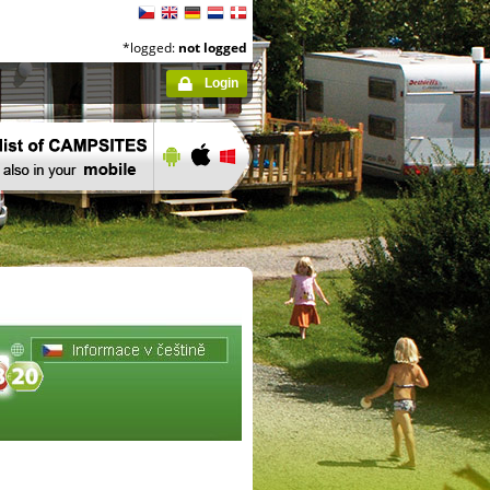
*logged:
not logged
Login