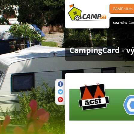
CAMP sites
search:
Ca
CampingCard - v