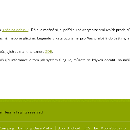
mo
u nás na dobírku
. Dále je možné si jej pořídit u některých ze smluvních prodejců
ině, nebo angličtině. Legendu v katalogu jsme pro Vás přeložili do češtiny, 
mpů. Jejich seznam naleznete
ZDE
.
lňující informace o tom jak systém funguje, můžete se kdykoli obrátit na naší
 Hess, all rights reserved
Camping
Camping Oase Praha
App:
Android
iOS
by
MobileSoft s.r.o