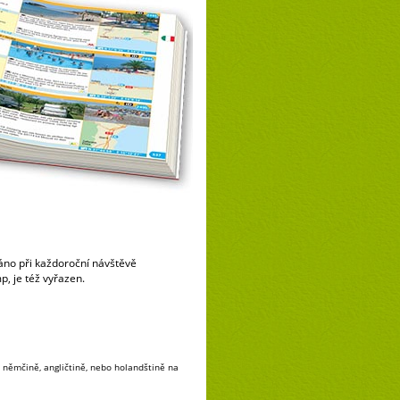
váno při každoroční návštěvě
p, je též vyřazen.
 němčině, angličtině, nebo holandštině na