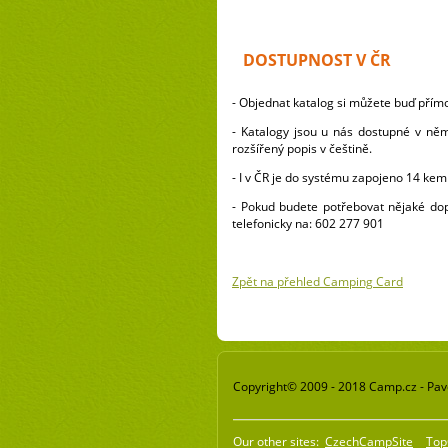
DOSTUPNOST V ČR
- Objednat katalog si můžete buď pří
- Katalogy jsou u nás dostupné v němč
rozšířený popis v češtině.
- I v ČR je do systému zapojeno 14 ke
- Pokud budete potřebovat nějaké dop
telefonicky na: 602 277 901
Zpět na přehled Camping Card
Copyright© 2009 - 2018 Camp.cz - Pavel
Our other sites:
CzechCampSite
Top