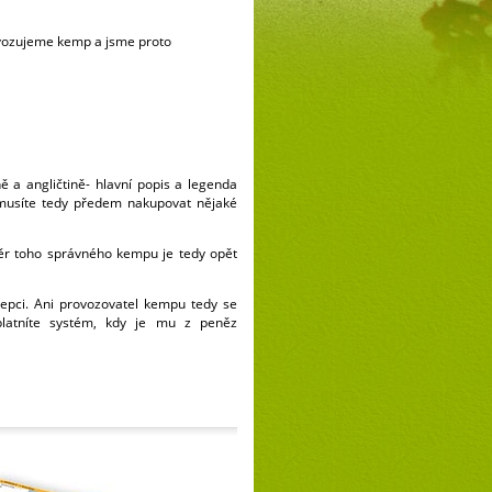
ovozujeme kemp a jsme proto
 a angličtině- hlavní popis a legenda
emusíte tedy předem nakupovat nějaké
ěr toho správného kempu je tedy opět
cepci. Ani provozovatel kempu tedy se
latníte systém, kdy je mu z peněz