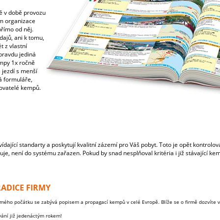
ě v době provozu
em organizace
přímo od něj.
ajů, ani k tomu,
t z vlastní
pravdu jediná
mpy 1x ročně
 jezdí s menší
lá formuláře,
zovatelé kempů.
dající standarty a poskytují kvalitní zázemí pro Váš pobyt. Toto je opět kontrolo
je, není do systému zařazen. Pokud by snad nesplňoval kritéria i již stávající kem
RADICE FIRMY
mého počátku se zabývá popisem a propagací kempů v celé Evropě. Blíže se o firmě dozvíte v
ování již jedenáctým rokem!