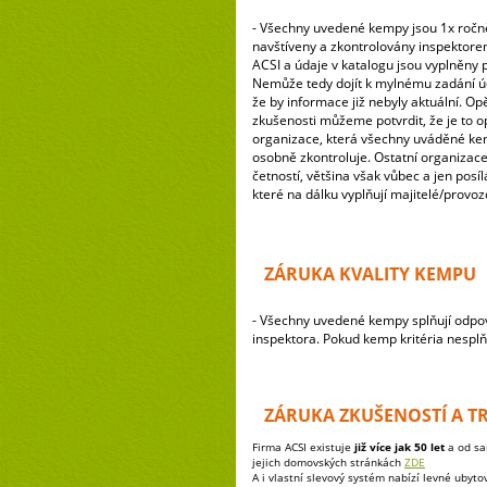
- Všechny uvedené kempy jsou 1x ročn
navštíveny a zkontrolovány inspektor
ACSI a údaje v katalogu jsou vyplněny 
Nemůže tedy dojít k mylnému zadání úd
že by informace již nebyly aktuální. Opě
zkušenosti můžeme potvrdit, že je to o
organizace, která všechny uváděné ke
osobně zkontroluje. Ostatní organizace
četností, většina však vůbec a jen posí
které na dálku vyplňují majitelé/provo
ZÁRUKA KVALITY KEMPU
- Všechny uvedené kempy splňují odpoví
inspektora. Pokud kemp kritéria nesplňu
ZÁRUKA ZKUŠENOSTÍ A T
Firma ACSI existuje
již více jak 50 let
a od sa
jejich domovských stránkách
ZDE
A i vlastní slevový systém nabízí levné ubyt