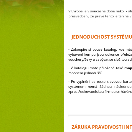
V Evropě je v současné době několik 
přesvědčeni, že právě tento je ten nejv
JEDNODUCHOST SYSTÉM
- Zakoupíte si pouze katalog, kde má
vybavení kempu jsou dokonce přelože
vouchery/šeky a zabývat se složitou ad
- V katalogu máte přiložené také
mapy
mnohem jednodušší.
- Po vyplnění se touto slevovou kart
systémem nemá žádnou následnou a
zprostředkovatelskou firmou strhávána 
ZÁRUKA PRAVDIVOSTI IN