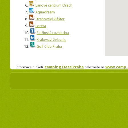
6.
Lanové centrum Ořech
7.
Aquadream
8.
Strahovský klášter
9.
Loreta
10.
Petřínská rozhledna
11.
Království železnic
12.
Golf Club Praha
camping Oase Praha
www.camp.c
Informace o okolí
naleznete na