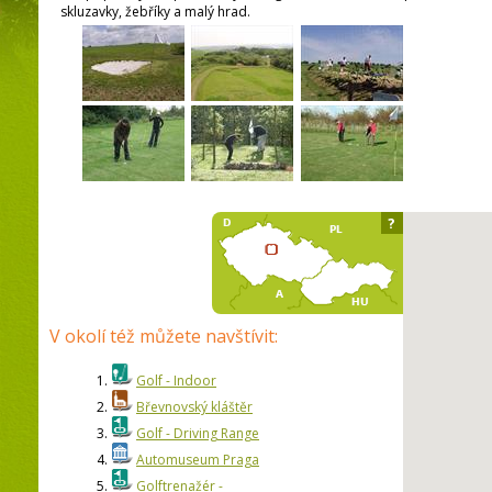
skluzavky, žebříky a malý hrad.
?
V okolí též můžete navštívit:
1.
Golf - Indoor
2.
Břevnovský kláštěr
3.
Golf - Driving Range
4.
Automuseum Praga
5.
Golftrenažér -