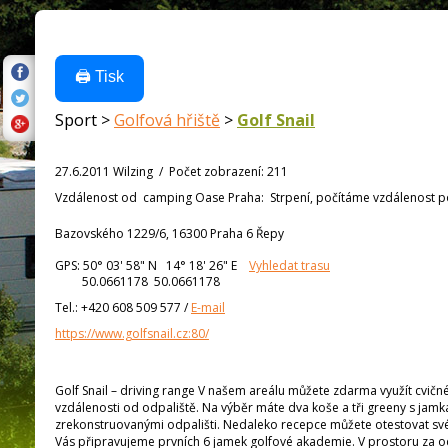
🖨️ Tisk
Sport >
Golfová hřiště
>
Golf Snail
27.6.2011 Wilzing
/
Počet zobrazení
:
211
Vzdálenost od
camping Oase Praha:
Strpení, počítáme vzdálenost po 
Bazovského 1229/6, 16300 Praha 6 Řepy
GPS:
50° 03' 58"
N
14° 18' 26"
E
Vyhledat trasu
50.0661178 50.0661178
Tel.:
+420 608 509 577
/
E-mail
https://www.golfsnail.cz:80/
Golf Snail – driving range V našem areálu můžete zdarma využít cvičné
vzdálenosti od odpaliště. Na výběr máte dva koše a tři greeny s jam
zrekonstruovanými odpališti. Nedaleko recepce můžete otestovat své
Vás připravujeme prvních 6 jamek golfové akademie. V prostoru za odpa