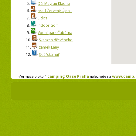
5.
Důl Mayrau Kladno
6.
hrad Červený Újezd
7.
Lidice
8.
Indoor Golf
9.
Vodní park Čabárna
10.
Skanzen dřevěného
11.
zámek Lány
12.
Sklářská huť
camping Oase Praha
www.camp.c
Informace o okolí
naleznete na