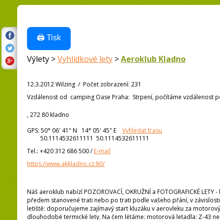
🖨️ Tisk
Výlety >
Vyhlídkové lety
>
Aeroklub Kladno
12.3.2012 Wilzing
/
Počet zobrazení
:
231
Vzdálenost od
camping Oase Praha:
Strpení, počítáme vzdálenost po 
, 272 80 kladno
GPS:
50° 06' 41"
N
14° 05' 45"
E
Vyhledat trasu
50.1114532611111 50.1114532611111
Tel.:
+420 312 686 500
/
E-mail
https://www.akkladno.cz:80/
Náš aeroklub nabízí POZOROVACÍ, OKRUŽNÍ a FOTOGRAFICKÉ LETY - lety 
předem stanovené trati nebo po trati podle vašeho přání, v závislosti
letiště: doporučujeme zajímavý start kluzáku v aerovleku za motorový
dlouhodobé termické lety. Na čem létáme: motorová letadla: Z-43 nebo