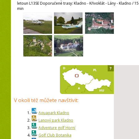
letoun L13SE Doporučené trasy: Kladno - Křivoklát - Lány - Kladno / 15m
min
?
V okolí též můžete navštívit:
1.
Aquapark Kladno
2.
Lanový park Kladno
3.
Adventure golf Horní
4.
Golf Club Botanika