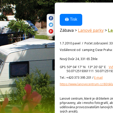
🖨️ Tisk
Zábava >
Lanové parky
>
La
1.7.2010 pavel
/
Počet zobrazení
:
33
Vzdálenost od
camping Oase Praha
Nový Dvůr 24, 331 65 Žihle
GPS:
50° 04' 17"
N
13° 20' 02"
E
Vy
50.0712519361111 50.0712519
Tel.:
+420 373 395 201
/
E-mail
https://www.lanovecentrum.cz:80/skl
Lanové centrum, které je držitelem 
připraveny, ale i mnoho fotografií, a
udělována provozovatelům lanových ce
svých areálů.