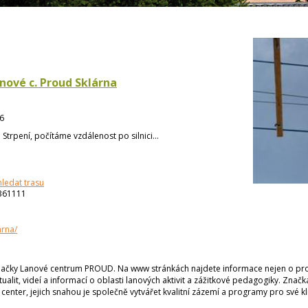
nové c. Proud Sklárna
6
:
Strpení, počítáme vzdálenost po silnici...
hledat trasu
361111
arna/
značky Lanové centrum PROUD. Na www stránkách najdete informace nejen o pr
ktualit, videí a informací o oblasti lanových aktivit a zážitkové pedagogiky. Zn
nter, jejich snahou je společně vytvářet kvalitní zázemí a programy pro své kl