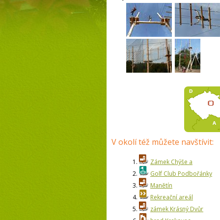
V okolí též můžete navštívit:
1.
Zámek Chýše a
2.
Golf Club Podbořánky
3.
Manětín
4.
Rekreační areál
5.
zámek Krásný Dvůr