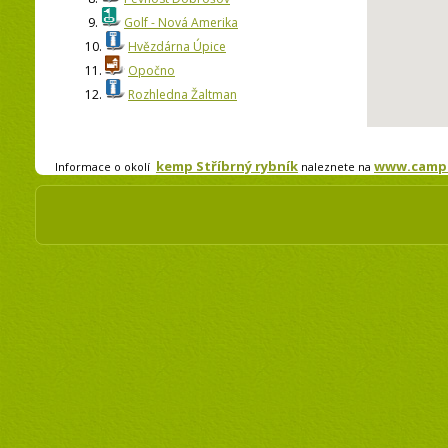
9.
Golf - Nová Amerika
10.
Hvězdárna Úpice
11.
Opočno
12.
Rozhledna Žaltman
kemp Stříbrný rybník
www.camp.c
Informace o okolí
naleznete na