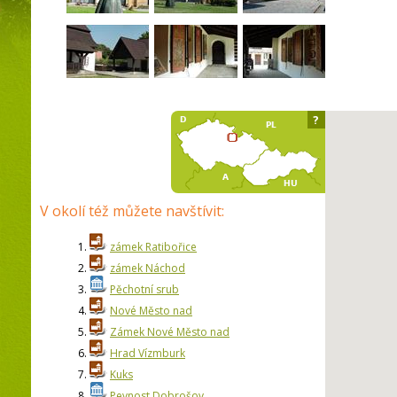
?
V okolí též můžete navštívit:
1.
zámek Ratibořice
2.
zámek Náchod
3.
Pěchotní srub
4.
Nové Město nad
5.
Zámek Nové Město nad
6.
Hrad Vízmburk
7.
Kuks
8.
Pevnost Dobrošov