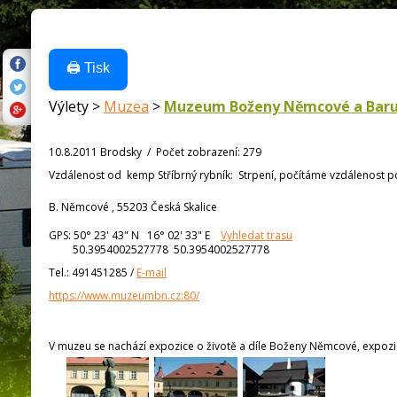
🖨️ Tisk
Výlety >
Muzea
>
Muzeum Boženy Němcové a Baru
10.8.2011 Brodsky
/
Počet zobrazení
:
279
Vzdálenost od
kemp Stříbrný rybník:
Strpení, počítáme vzdálenost po s
B. Němcové , 55203 Česká Skalice
GPS:
50° 23' 43"
N
16° 02' 33"
E
Vyhledat trasu
50.3954002527778 50.3954002527778
Tel.:
491451285
/
E-mail
https://www.muzeumbn.cz:80/
V muzeu se nachází expozice o životě a díle Boženy Němcové, expozic