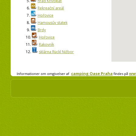
5.
hrad Křivoklát
6.
Rekreační areál
7.
Hořovice
8.
Hamousův statek
9.
Brdy
10.
Hořovice
11.
Rakovník
12.
sklárna Rückl Nižbor
camping Oase Praha
ww
Informationer om omgivelser af
findes på