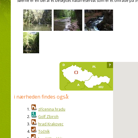
Søerne er en del af et beskyttet naturreservat som er et område på 59
?
i nærheden findes også:
1.
zřícenina hradu
2.
Golf Zbiroh
3.
hrad Krakovec
4.
Točník