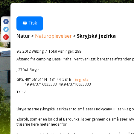
🖨️ Tisk
Natur >
Naturoplevelser
>
Skryjská jezírka
9.3.2012 Wilzing
/
Total visninger
:
299
Afstand fra
camping Oase Praha:
Vent venligst, beregnes afstanden på
, 27041 Skryje
GPS:
49° 56' 51"
N
13° 44' 58"
E
Søg rute
49.9473716833333 49.9473716833333
Tel.:
/
Skryje søerne (Skryjská jezírka) er to små søer i Rokycany i Plzeň Reg
Zbiroh, som er en biflod af Berounka, løber gennem de små søer. Øve
træerne flere meter nedenfor.