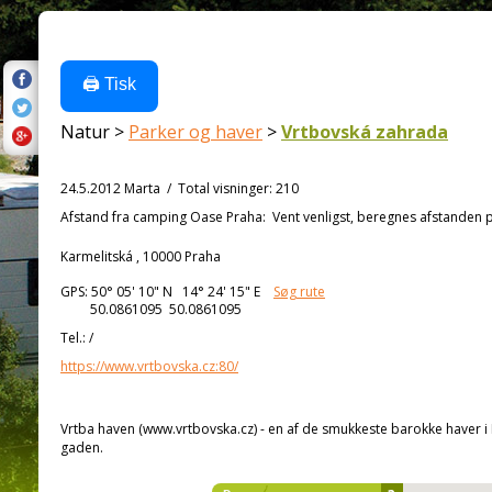
🖨️ Tisk
Natur >
Parker og haver
>
Vrtbovská zahrada
24.5.2012 Marta
/
Total visninger
:
210
Afstand fra
camping Oase Praha:
Vent venligst, beregnes afstanden på
Karmelitská , 10000 Praha
GPS:
50° 05' 10"
N
14° 24' 15"
E
Søg rute
50.0861095 50.0861095
Tel.:
/
https://www.vrtbovska.cz:80/
Vrtba haven (www.vrtbovska.cz) - en af de smukkeste barokke haver i E
gaden.