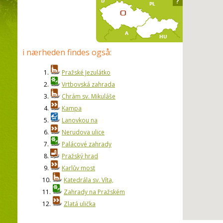
?
i nærheden findes også:
1.
Pražské Jezulátko
2.
Vrtbovská zahrada
3.
Chrám sv. Mikuláše
4.
Kampa
5.
Lanovkou na
6.
Nerudova ulice
7.
Palácové zahrady
8.
Pražský hrad
9.
Karlův most
10.
Katedrála sv. Víta,
11.
Zahrady na Pražském
12.
Zlatá ulička