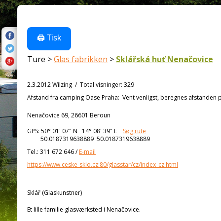
🖨️ Tisk
Ture >
Glas fabrikken
>
Sklářská huť Nenačovice
2.3.2012 Wilzing
/
Total visninger
:
329
Afstand fra
camping Oase Praha:
Vent venligst, beregnes afstanden på
Nenačovice 69, 26601 Beroun
GPS:
50° 01' 07"
N
14° 08' 39"
E
Søg rute
50.0187319638889 50.0187319638889
Tel.:
311 672 646
/
E-mail
https://www.ceske-sklo.cz:80/glasstar/cz/index_cz.html
Sklář (Glaskunstner)
Et lille familie glasværksted i Nenačovice.