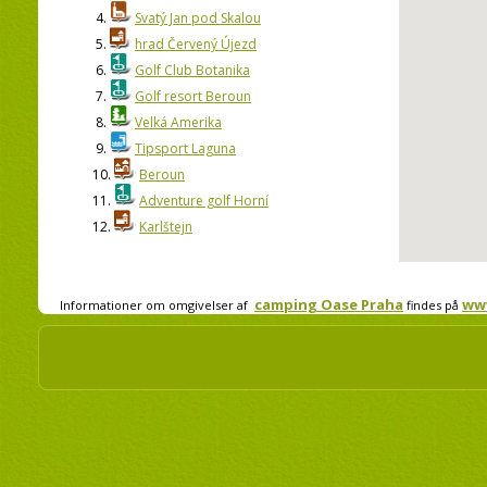
4.
Svatý Jan pod Skalou
5.
hrad Červený Újezd
6.
Golf Club Botanika
7.
Golf resort Beroun
8.
Velká Amerika
9.
Tipsport Laguna
10.
Beroun
11.
Adventure golf Horní
12.
Karlštejn
camping Oase Praha
ww
Informationer om omgivelser af
findes på