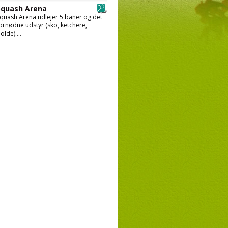
Squash Arena
quash Arena udlejer 5 baner og det
ornødne udstyr (sko, ketchere,
olde)....