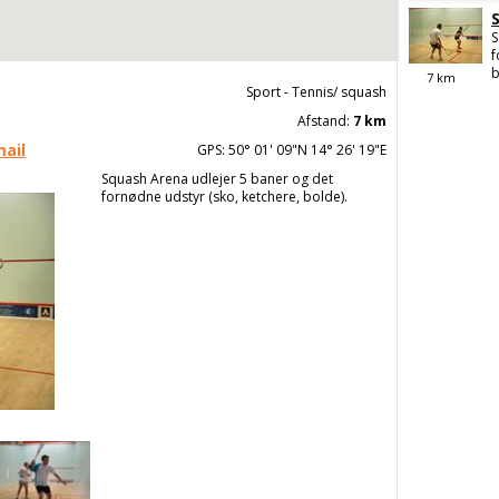
S
f
b
7
km
Sport - Tennis/ squash
Afstand:
7 km
mail
GPS: 50° 01' 09"N 14° 26' 19"E
Squash Arena udlejer 5 baner og det
fornødne udstyr (sko, ketchere, bolde).