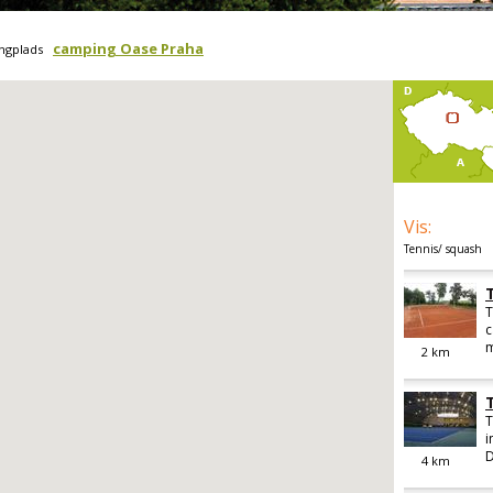
camping Oase Praha
ngplads
Vis
:
Tennis/ squash
T
c
m
2
km
T
i
D
4
km