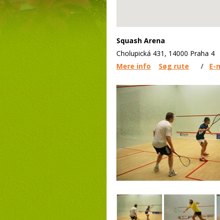
Squash Arena
Cholupická 431, 14000 Praha 4
Mere info
Søg rute
/
E-