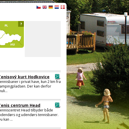
?
Tenisový kurt Hodkovice
ennisbaner i privat have, kun 2 km fra
ampingpladsen. Der kan derfor
uli...
Tenis centrum Head
enniscentret Head tilbyder både
ndendørs og udendørs tennisbaner.
u kan ...