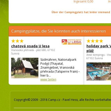
Ingesamt
0,00
I
Über der Campingplatz hat leider niemand 
Campingplätze, die Sie könnten auch interessieren
chatová osada U lesa
holiday park
Vranovská přehrada - pláž 680, 67102
pláž
Šumná
Areál kempingu - Vra
67102 Šumná
Südmähren, Nationalpark
Podyjí (Thayatal,
Znaimgebiet, Vranovská
přehrada (Talsperre Frain) –
hier b...
www Seiten
Copyright© 2009 - 2018 Camp.cz - Pavel Hess, alle Rechte vorbehalte