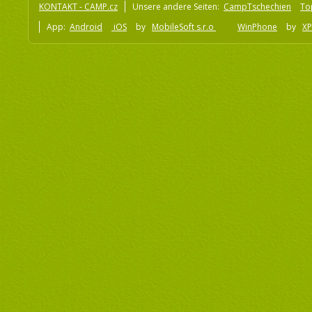
KONTAKT - CAMP.cz
Unsere andere Seiten:
CampTschechien
To
App:
Android
iOS
by
MobileSoft s.r.o
WinPhone
by
XP