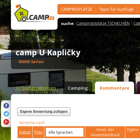
CAMPINGPLÄTZE
Tipps für Ausflüge
suche:
Campingplplätze TSCHECHIEN
Cam
camp U Kapličky
WWW Seiten
<<
Suchergebnissen
Camping
Kommentare
Eigene Bewertung zufügen
Sortieren nach
Areal- der
Eigene 
Datum
Foto
Gesamteindruck