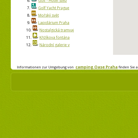
6.
Golf - Hotel Step
7.
Golf Yacht Prague
8.
Mořský svět
9.
Lapidárium Praha
10.
Nostalgická tramvaj
11.
Křižíkova fontána
12.
Národní galerie v
camping Oase Praha
Informationen zur Umgebung von
finden Sie a