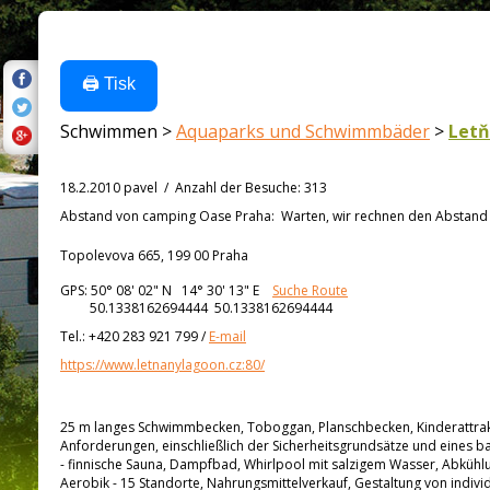
🖨️ Tisk
Schwimmen >
Aquaparks und Schwimmbäder
>
Letň
18.2.2010 pavel
/
Anzahl der Besuche
:
313
Abstand von
camping Oase Praha:
Warten, wir rechnen den Abstand a
Topolevova 665, 199 00 Praha
GPS:
50° 08' 02"
N
14° 30' 13"
E
Suche Route
50.1338162694444 50.1338162694444
Tel.:
+420 283 921 799
/
E-mail
https://www.letnanylagoon.cz:80/
25 m langes Schwimmbecken, Toboggan, Planschbecken, Kinderattrakt
Anforderungen, einschließlich der Sicherheitsgrundsätze und eines 
- finnische Sauna, Dampfbad, Whirlpool mit salzigem Wasser, Abkühl
Aerobik - 15 Standorte, Nahrungsmittelverkauf, Gestaltung von indiv