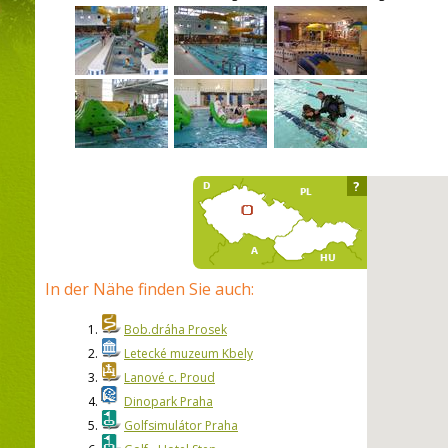
?
In der Nähe finden Sie auch:
1.
Bob.dráha Prosek
2.
Letecké muzeum Kbely
3.
Lanové c. Proud
4.
Dinopark Praha
5.
Golfsimulátor Praha