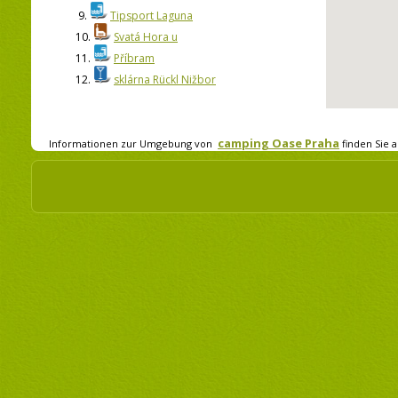
9.
Tipsport Laguna
10.
Svatá Hora u
11.
Příbram
12.
sklárna Rückl Nižbor
camping Oase Praha
Informationen zur Umgebung von
finden Sie a