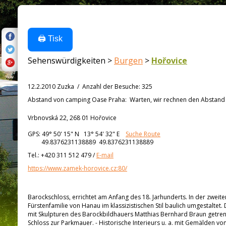
🖨️ Tisk
Sehenswürdigkeiten >
Burgen
>
Hořovice
12.2.2010 Zuzka
/
Anzahl der Besuche
:
325
Abstand von
camping Oase Praha:
Warten, wir rechnen den Abstand a
Vrbnovská 22, 268 01 Hořovice
GPS:
49° 50' 15"
N
13° 54' 32"
E
Suche Route
49.8376231138889 49.8376231138889
Tel.:
+420 311 512 479
/
E-mail
https://www.zamek-horovice.cz:80/
Barockschloss, errichtet am Anfang des 18. Jarhunderts. In der zweit
Fürstenfamilie von Hanau im klassizistischen Stil baulich umgestalte
mit Skulpturen des Barockbildhauers Matthias Bernhard Braun getrenn
Schloss zur Parkmauer. - Historische Interieurs u. a. mit Gemälden von