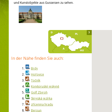
und Kunstobjekte aus Gusseisen zu sehen.
?
In der Nähe finden Sie auch:
1.
Brdy
2.
Hořovice
3.
Točník
4.
Koněpruské jeskyně
5.
Golf Zbiroh
6.
Skryjská jezírka
7.
zřícenina hradu
8.
Beroun