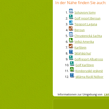
In der Nähe finden Sie auch:
1.
Solvayovy lomy
2.
Golf resort Beroun
3.
Tipsport Laguna
4.
Beroun
5.
Chrustenická šachta
6.
Velká Amerika
7.
Karlštejn
8.
Sklářská huť
9.
Golfresort Albatross
10.
Golf Karlštejn
11.
Koněpruské jeskyně
12.
sklárna Rückl Nižbor
ca
Informationen zur Umgebung von