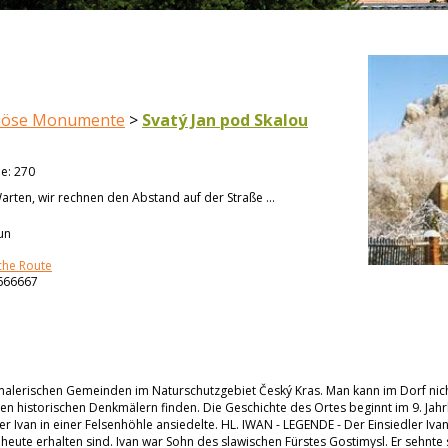
giöse Monumente
>
Svatý Jan pod Skalou
he
:
270
arten, wir rechnen den Abstand auf der Straße ...
un
che Route
666667
alerischen Gemeinden im Naturschutzgebiet Český Kras. Man kann im Dorf nich
n historischen Denkmälern finden. Die Geschichte des Ortes beginnt im 9. Jahrh
er Ivan in einer Felsenhöhle ansiedelte. HL. IWAN - LEGENDE - Der Einsiedler Ivan, 
 heute erhalten sind. Ivan war Sohn des slawischen Fürstes Gostimysl. Er sehnte s