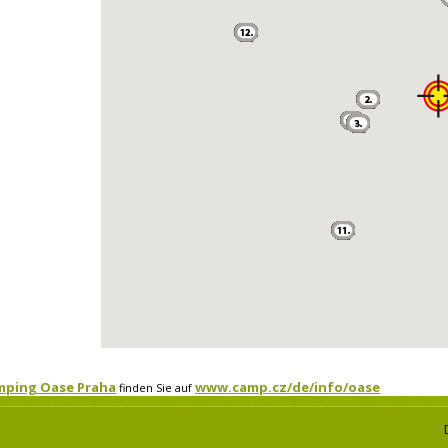
mping Oase Praha
www.camp.cz/de/info/oase
finden Sie auf