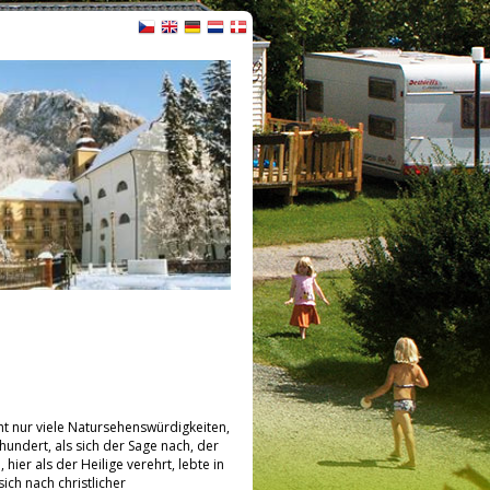
t nur viele Natursehenswürdigkeiten,
undert, als sich der Sage nach, der
hier als der Heilige verehrt, lebte in
ich nach christlicher