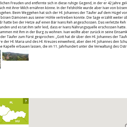
ichen Freuden und entfernte sich in diese ruhige Gegend, in der er 42 Jahre gel
ich mit ihrer Milch ernähren könne. In der Felshöhle wurde aber Ivan von bösen
tzugehen. Beim Weggehen hat sich der Hl. Johannes der Täufer auf dem Hügel vor 
bösen Dämonen aus seiner Höhle vertreiben konnte. Die Sage erzählt weiter übe
Er hatte bei der Hetze auf einen Bär Ivans Reh angeschossen. Das verletzte Reh 
funden und es tat ihm sehr leid, dass er Ivans Nährungsquelle erschossen hatte. 
usammen mit Ihm in der Burg zu wohnen. Ivan wollte aber zurück in seine Einsamk
 der Täufer zum Fürst gesprochen: „Gott hat dir über den Hl. Johannes der Täu
re der Hl. Maria und des Hl. Kreuzes einweihest, aber den Hl. Johannes den Schu
eine Kapelle erbauen lassen, die im 11. Jahrhundert unter die Verwaltung des Os
?