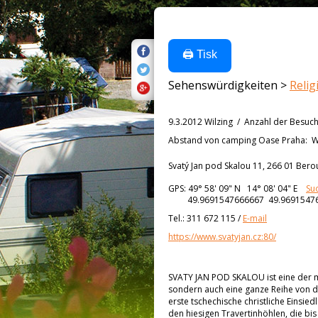
🖨️ Tisk
Sehenswürdigkeiten >
Reli
9.3.2012 Wilzing
/
Anzahl der Besuc
Abstand von
camping Oase Praha:
W
Svatý Jan pod Skalou 11, 266 01 Bero
GPS:
49° 58' 09"
N
14° 08' 04"
E
Su
49.9691547666667 49.9691547
Tel.:
311 672 115
/
E-mail
https://www.svatyjan.cz:80/
SVATY JAN POD SKALOU ist eine der m
sondern auch eine ganze Reihe von de
erste tschechische christliche Einsiedl
den hiesigen Travertinhöhlen, die bis