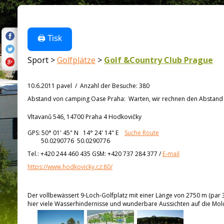
🖨️ Tisk
Sport >
Golfplätze
>
Golf &Country Club Prague
10.6.2011 pavel
/
Anzahl der Besuche
:
380
Abstand von
camping Oase Praha:
Warten, wir rechnen den Abstand a
Vltavanů 546, 14700 Praha 4 Hodkovičky
GPS:
50° 01' 45"
N
14° 24' 14"
E
Suche Route
50.0290776 50.0290776
Tel.:
+420 244 460 435 GSM: +420 737 284 377
/
E-mail
https://www.hodkovicky.cz:80/
Der vollbewässert 9-Loch-Golfplatz mit einer Länge von 2750 m (par 3
hier viele Wasserhindernisse und wunderbare Aussichten auf die Mo