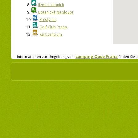
8.
Jízda na koních
9.
Botanická Na Sloupi
10.
Krčský les
11.
Golf Club Praha
12.
Kart centrum
camping Oase Praha
Informationen zur Umgebung von
finden Sie a