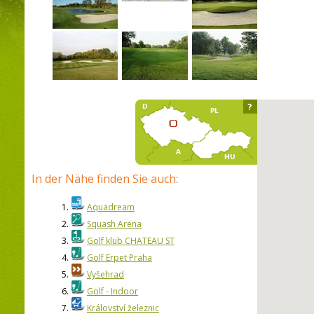
?
In der Nähe finden Sie auch:
1.
Aquadream
2.
Squash Arena
3.
Golf klub CHATEAU ST
4.
Golf Erpet Praha
5.
Vyšehrad
6.
Golf - Indoor
7.
Království železnic