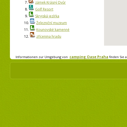
7.
zámek Krásný Dvůr
8.
Golf Resort
9.
Skryjská jezírka
10.
Železniční muzeum
11.
Kounovské kamenné
12.
zřícenina hradu
camping Oase Praha
Informationen zur Umgebung von
finden Sie a