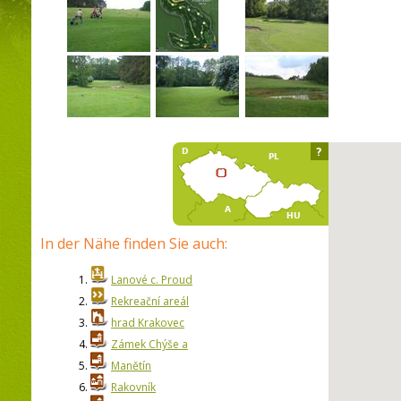
?
In der Nähe finden Sie auch:
1.
Lanové c. Proud
2.
Rekreační areál
3.
hrad Krakovec
4.
Zámek Chýše a
5.
Manětín
6.
Rakovník