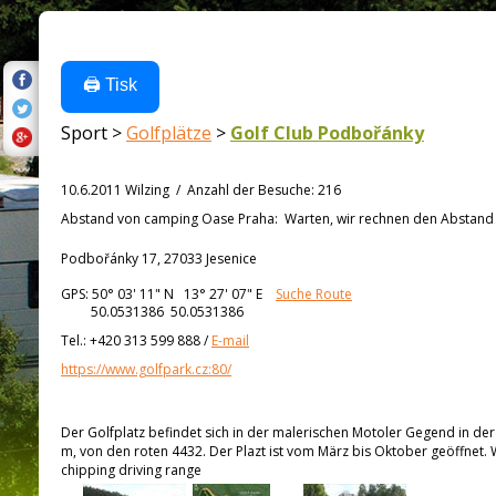
🖨️ Tisk
Sport >
Golfplätze
>
Golf Club Podbořánky
10.6.2011 Wilzing
/
Anzahl der Besuche
:
216
Abstand von
camping Oase Praha:
Warten, wir rechnen den Abstand a
Podbořánky 17, 27033 Jesenice
GPS:
50° 03' 11"
N
13° 27' 07"
E
Suche Route
50.0531386 50.0531386
Tel.:
+420 313 599 888
/
E-mail
https://www.golfpark.cz:80/
Der Golfplatz befindet sich in der malerischen Motoler Gegend in der
m, von den roten 4432. Der Plazt ist vom März bis Oktober geöffnet. 
chipping driving range