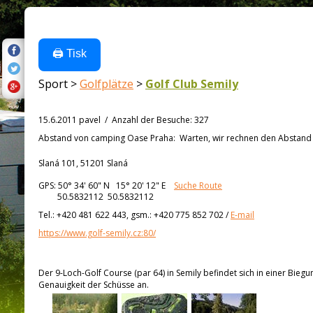
🖨️ Tisk
Sport >
Golfplätze
>
Golf Club Semily
15.6.2011 pavel
/
Anzahl der Besuche
:
327
Abstand von
camping Oase Praha:
Warten, wir rechnen den Abstand a
Slaná 101, 51201 Slaná
GPS:
50° 34' 60"
N
15° 20' 12"
E
Suche Route
50.5832112 50.5832112
Tel.:
+420 481 622 443, gsm.: +420 775 852 702
/
E-mail
https://www.golf-semily.cz:80/
Der 9-Loch-Golf Course (par 64) in Semily befindet sich in einer Biegu
Genauigkeit der Schüsse an.