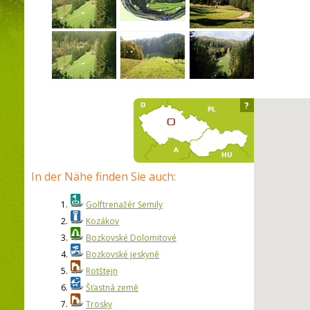
?
In der Nähe finden Sie auch:
1.
Golftrenažér Semily
2.
Kozákov
3.
Bozkovské Dolomitové
4.
Bozkovské jeskyně
5.
Rotštejn
6.
Šťastná země
7.
Trosky