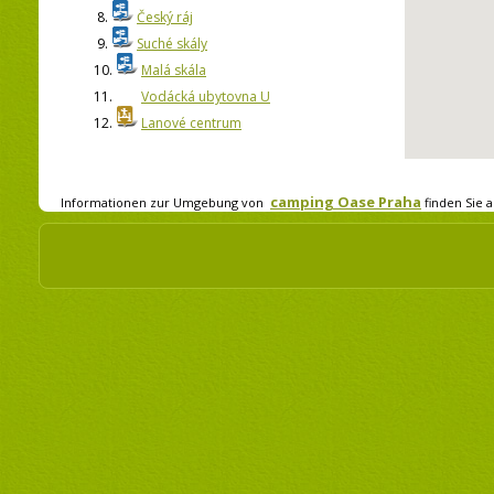
8.
Český ráj
9.
Suché skály
10.
Malá skála
11.
Vodácká ubytovna U
12.
Lanové centrum
camping Oase Praha
Informationen zur Umgebung von
finden Sie a