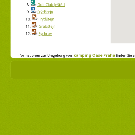
8.
Golf Club Ještěd
9.
Frýdštejn
10.
Frýdštejn
11.
Grabštejn
12.
Sychrov
camping Oase Praha
Informationen zur Umgebung von
finden Sie a