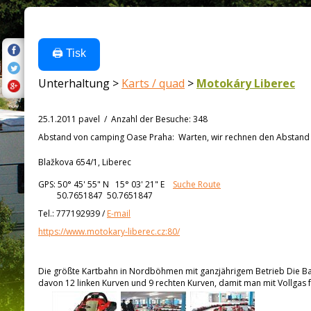
🖨️ Tisk
Unterhaltung >
Karts / quad
>
Motokáry Liberec
25.1.2011 pavel
/
Anzahl der Besuche
:
348
Abstand von
camping Oase Praha:
Warten, wir rechnen den Abstand a
Blažkova 654/1, Liberec
GPS:
50° 45' 55"
N
15° 03' 21"
E
Suche Route
50.7651847 50.7651847
Tel.:
777192939
/
E-mail
https://www.motokary-liberec.cz:80/
Die größte Kartbahn in Nordböhmen mit ganzjährigem Betrieb Die Ba
davon 12 linken Kurven und 9 rechten Kurven, damit man mit Vollgas 