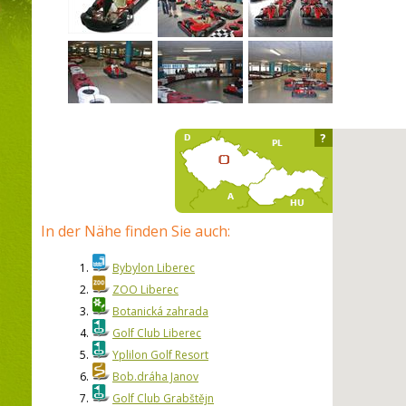
?
In der Nähe finden Sie auch:
1.
Bybylon Liberec
2.
ZOO Liberec
3.
Botanická zahrada
4.
Golf Club Liberec
5.
Yplilon Golf Resort
6.
Bob.dráha Janov
7.
Golf Club Grabštějn