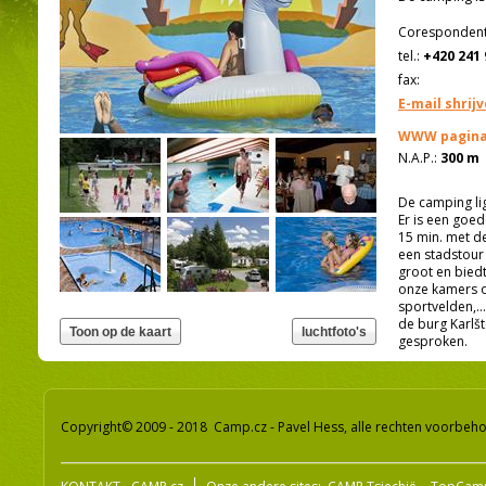
Corespondenti
tel.:
+420 241 
fax:
E-mail shrij
WWW pagina
N.A.P.:
300 m
De camping lig
Er is een goed
15 min. met d
een stadstour
groot en biedt
onze kamers o
sportvelden,..
de burg Karlš
gesproken.
Copyright© 2009 - 2018 Camp.cz - Pavel Hess, alle rechten voorbeh