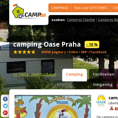
CAMPINGS
Tips voor UITSTAPJES
CO
zoeken:
Campings Tsjechië
Campings Slo
camping Oase Praha
- 10 %
WWW pagina's
/
Video
/
360º
/
Facebook
<<
Terug- zoekresultaten
Camping
Faciliteiten
Omgeving
cam
Libeňs
De camping i