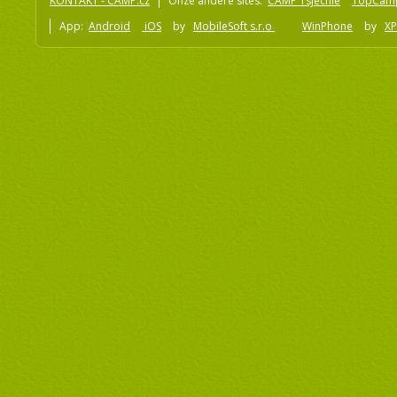
KONTAKT - CAMP.cz
Onze andere sites:
CAMP Tsjechië
TopCam
App:
Android
iOS
by
MobileSoft s.r.o
WinPhone
by
XP