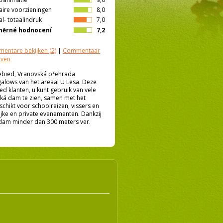
aire voorzieningen
8,0
l- totaalindruk
7,0
měrné hodnocení
7,2
entare bekijken
(2)
|
Commentaar
jven
gebied, Vranovská přehrada
galows van het areaal U Lesa. Deze
d klanten, u kunt gebruik van vele
á dam te zien, samen met het
schikt voor schoolreizen, vissers en
ijke en private evenementen. Dankzij
á dam minder dan 300 meters ver.