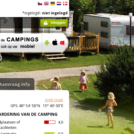
*ingelogd::
niet ingelogd
Inloggen
Aanvraag info
zoek route
GPS: 48° 54' 58"N 15° 49' 00"E
RDERING VAN DE CAMPING
dplaatsen of
4,0
aciliteiten
t/animatie
9,0