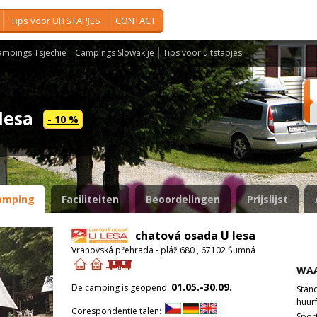
Tips voor UITSTAPJES
CONTACT
ampings Tsjechië
Campings Slowakije
Tips voor uitstapjes
 lesa
- 10 %
amping
Faciliteiten
Beoordelingen
Prijslijst
chatová osada U lesa
Vranovská přehrada - pláž 680 , 67102 Šumná
WAA
01.05.-30.09.
De camping is geopend:
Stan
huurf
Corespondentie talen:
Spor