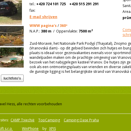
tel.:
+420 724 101 725
+420 515 291 291
Sanit
fax:
Areaa
E-mail shrijven
prů
WWW pagina's
/
360º
Comm
2
N.A.P.:
380 m
/
Oppervlakte:
7500 m
schri
Zuid-Moravië, het Nationale Park Podyjí (Thayatal), Znojmo 
(Vranovská dam) - op dit gebied bevinden zich hutjes en bun
plaats is ideaal voor gezinsvakanties evenals voor sportminde
wandelpaden maken om de prachtige omgeving van Vranovsk
bezoek van het nabijgelegen kasteel Vranov. De hutjes zijn ge
ook als een ontmoetingsplaats van vrienden en diverse zakel
de gunstige ligging is het belangrijkste strand van Vranovsk
avel Hess, alle rechten voorbehouden
sites:
CAMP Tsjechië
TopCamping
Camping Oase Praha
ft s.r.o
WinPhone
by
XPIS