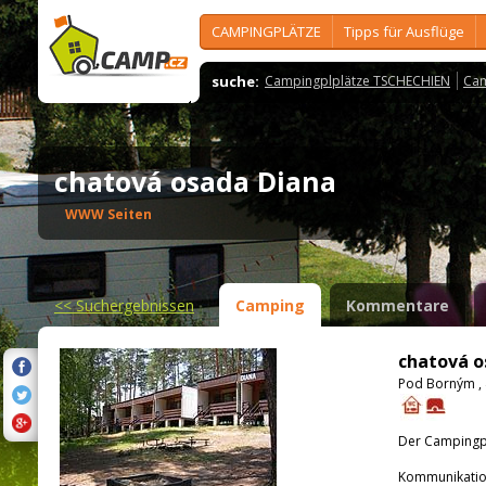
CAMPINGPLÄTZE
Tipps für Ausflüge
suche:
Campingplplätze TSCHECHIEN
Cam
chatová osada Diana
WWW Seiten
<<
Suchergebnissen
Camping
Kommentare
chatová o
Pod Borným , 
Der Campingpla
Kommunikatio