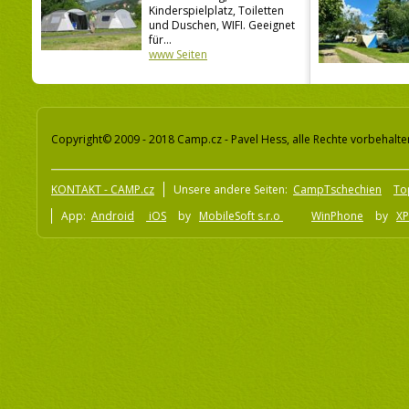
Kinderspielplatz, Toiletten
und Duschen, WIFI. Geeignet
für...
www Seiten
Copyright© 2009 - 2018 Camp.cz - Pavel Hess, alle Rechte vorbehalte
KONTAKT - CAMP.cz
Unsere andere Seiten:
CampTschechien
To
App:
Android
iOS
by
MobileSoft s.r.o
WinPhone
by
XP