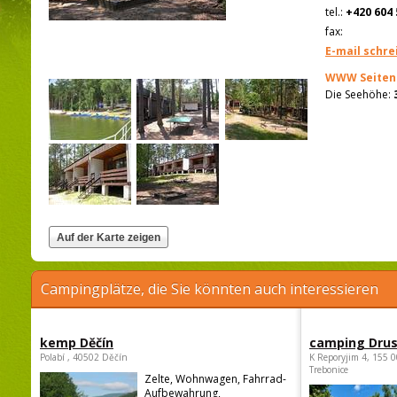
tel.:
+420 604 
fax:
E-mail schre
WWW Seiten
Die Seehöhe:
Campingplätze, die Sie könnten auch interessieren
kemp Děčín
camping Dru
Polabí , 40502 Děčín
K Reporyjim 4, 155 0
Trebonice
Zelte, Wohnwagen, Fahrrad-
Aufbewahrung,