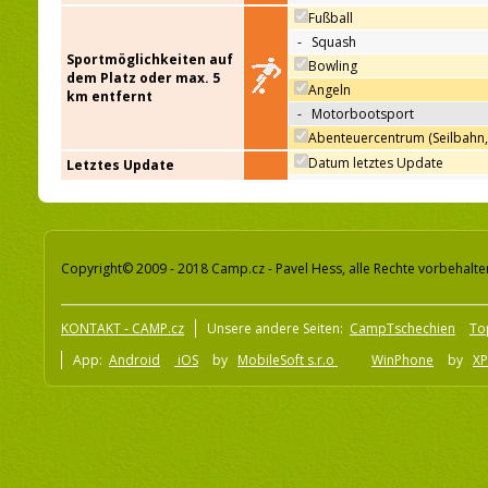
Fußball
-
Squash
Sportmöglichkeiten auf
Bowling
dem Platz oder max. 5
Angeln
km entfernt
-
Motorbootsport
Abenteuercentrum (Seilbahn,
Datum letztes Update
Letztes Update
Copyright© 2009 - 2018 Camp.cz - Pavel Hess, alle Rechte vorbehalte
KONTAKT - CAMP.cz
Unsere andere Seiten:
CampTschechien
To
App:
Android
iOS
by
MobileSoft s.r.o
WinPhone
by
XP