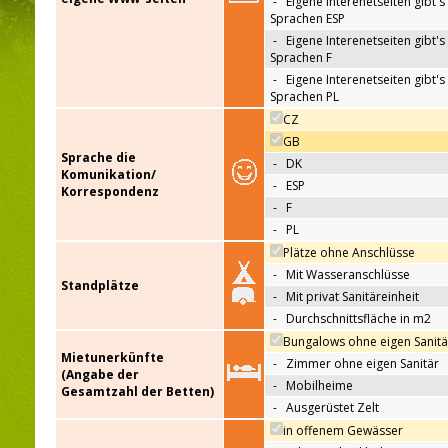
-
Eigene Interenetseiten gibt's 
Sprachen ESP
-
Eigene Interenetseiten gibt's 
Sprachen F
-
Eigene Interenetseiten gibt's 
Sprachen PL
CZ
GB
Sprache die
-
DK
Komunikation/
-
ESP
Korrespondenz
-
F
-
PL
Plätze ohne Anschlüsse
-
Mit Wasseranschlüsse
Standplätze
-
Mit privat Sanitäreinheit
-
Durchschnittsfläche in m2
Bungalows ohne eigen Sanitä
Mietunerkünfte
-
Zimmer ohne eigen Sanitär
(Angabe der
-
Mobilheime
Gesamtzahl der Betten)
-
Ausgerüstet Zelt
in offenem Gewässer