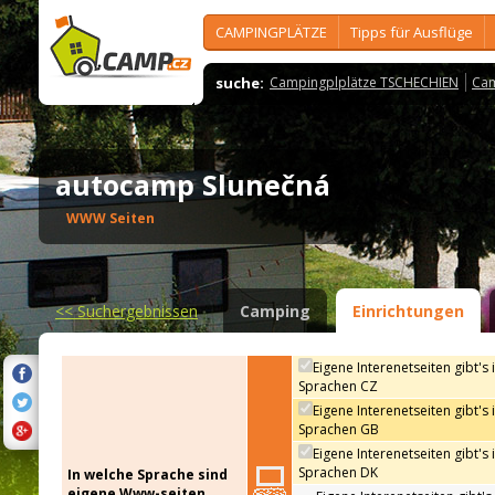
CAMPINGPLÄTZE
Tipps für Ausflüge
suche:
Campingplplätze TSCHECHIEN
Cam
autocamp Slunečná
WWW Seiten
<<
Suchergebnissen
Camping
Einrichtungen
Eigene Interenetseiten gibt's 
Sprachen CZ
Eigene Interenetseiten gibt's 
Sprachen GB
Eigene Interenetseiten gibt's 
Sprachen DK
In welche Sprache sind
eigene Www-seiten