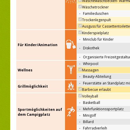
Wäschewaschbecken- Warm
Wäschetrockner
-
Familieduschen
Trockenlegenpult
Ausguss für Cassettentoilett
Kinderspielplatz
-
Miniclub für Kinder
Für Kinder/Animation
-
Diskothek
-
Organisierte Freizeitgestalt
-
Whirpool
Wellnes
Massagen
-
Beauty-Abteilung
-
Feuerstätte an Standplatz m
Grillmöglichkeit
Barbecue erlaubt
Volleyball
-
Basketball
-
Mehrfunktionssportplatz
Sportmöglichkeiten auf
dem Campigplatz
-
Minigolf
-
Billard
-
Fahrradverleih