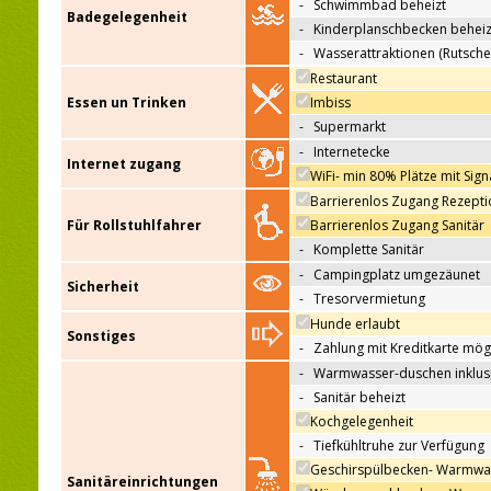
-
Schwimmbad beheizt
Badegelegenheit
-
Kinderplanschbecken beheiz
-
Wasserattraktionen (Rutsche
Restaurant
Essen un Trinken
Imbiss
-
Supermarkt
-
Internetecke
Internet zugang
WiFi- min 80% Plätze mit Sign
Barrierenlos Zugang Rezepti
Für Rollstuhlfahrer
Barrierenlos Zugang Sanitär
-
Komplette Sanitär
-
Campingplatz umgezäunet
Sicherheit
-
Tresorvermietung
Hunde erlaubt
Sonstiges
-
Zahlung mit Kreditkarte mög
-
Warmwasser-duschen inklus
-
Sanitär beheizt
Kochgelegenheit
-
Tiefkühltruhe zur Verfügung
Geschirspülbecken- Warmwa
Sanitäreinrichtungen