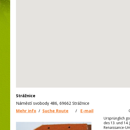
Strážnice
Náměstí svobody 486, 69662 Strážnice
Mehr info
/
Suche Route
/
E-mail
Ursprünglich g
des 13. und 14.
Renaissance-Um