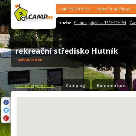
CAMPINGPLÄTZE
Tipps für Ausflüge
suche:
Campingplplätze TSCHECHIEN
Cam
rekreační středisko Hutník
WWW Seiten
<<
Suchergebnissen
Camping
Kommentare