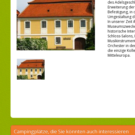
des Adelsgeschl
Erweiterung der
Befestigung, in 
Umgestaltung de
In unserer Zeit 
Museumszwecken
historische Inte
Schloss-Salons, B
Musikinstrumente
Orchester in de
die einzige Kolle
Mitteleuropa.
Campingplätze, die Sie könnten auch interessieren