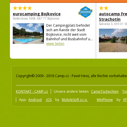
eurocamping Bojkovice
autocamp Fre
Štefánikova 1008, 687 71 Bojkovice
Strachotín
Šakvická 3, 693 01 S
Der Campingplatz befindet
sich am Rande der Stadt
Bojkovice, nicht weit vom
Bahnhof und Busbahnhof u...
www Seiten
Copyright© 2009 - 2018 Camp.cz - Pavel Hess, alle Rechte vorbehalte
KONTAKT - CAMP.cz
Unsere andere Seiten:
CampTschechien
To
App:
Android
iOS
by
MobileSoft s.r.o
WinPhone
by
XP