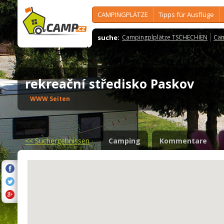
CAMPINGPLÄTZE
Tipps für Ausflüge
suche:
Campingplplätze TSCHECHIEN
Cam
rekreační středisko Paskov
WWW Seiten
<<
Suchergebnissen
Camping
Kommentare