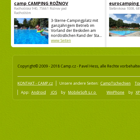
camp CAMPING ROŽNOV
eurocamping 
Radhošťská 940, 75661 Rožnov pod
Štefánikova 1008, 68
Radhoštěm
3-Sterne-Campingplatz mit
ganzjährigem Betrieb im
Vorland der Beskiden am
nordöstlichen Rand der Sta...
www Seiten
Copyright© 2009 - 2018 Camp.cz - Pavel Hess, alle Rechte vorbehalte
KONTAKT - CAMP.cz
Unsere andere Seiten:
CampTschechien
To
App:
Android
iOS
by
MobileSoft s.r.o
WinPhone
by
XP