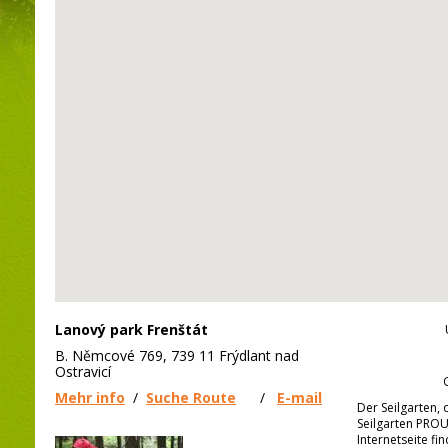
Lanový park Frenštát
B. Němcové 769, 739 11 Frýdlant nad
Ostravicí
Mehr info
/
Suche Route
/
E-mail
Der Seilgarten,
Seilgarten PROU
Internetseite fin