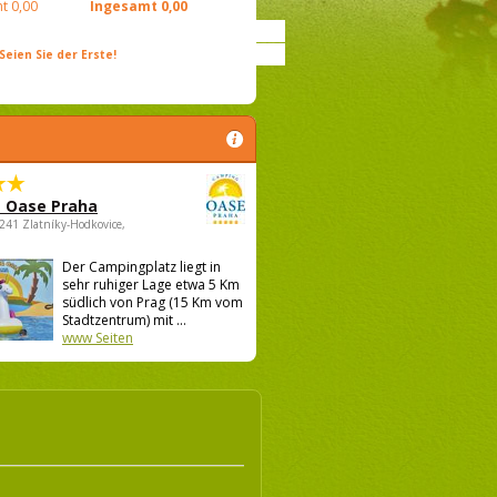
t
0,00
Ingesamt
0,00
ien Sie der Erste!
 Oase Praha
5241 Zlatníky-Hodkovice,
Der Campingplatz liegt in
sehr ruhiger Lage etwa 5 Km
südlich von Prag (15 Km vom
Stadtzentrum) mit ...
www Seiten