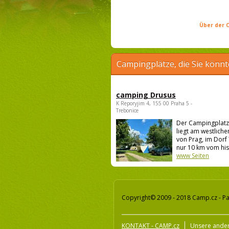
Über der C
Campingplätze, die Sie könnt
camping Drusus
K Reporyjim 4, 155 00 Praha 5 -
Trebonice
Der Campingplatz
liegt am westlich
von Prag, im Dorf
nur 10 km vom his.
www Seiten
Copyright© 2009 - 2018 Camp.cz - Pa
KONTAKT - CAMP.cz
Unsere ander