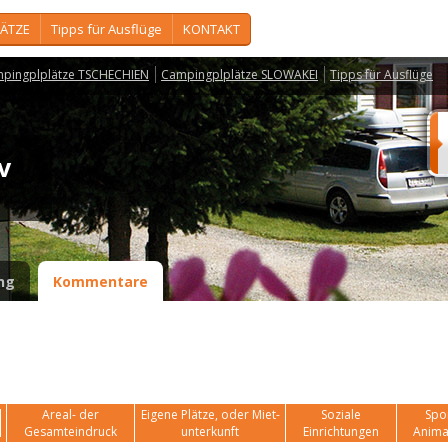
ÄTZE
Tipps für Ausflüge
KONTAKT
pingplplätze TSCHECHIEN
Campingplplätze SLOWAKEI
Tipps für Ausflüge
ov
ng
Kommentare
Areal- der
Eigene Plätze, oder Miet-
Soziale
Spor
Gesamteindruck
unterkunft
Einrichtungen
Anima