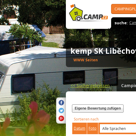
CAMPINGPL
suche:
Cam
kemp SK Liběch
WWW Seiten
<<
Suchergebnissen
Campi
Eigene Bewertung zufügen
Sortieren nach
Datum
Foto