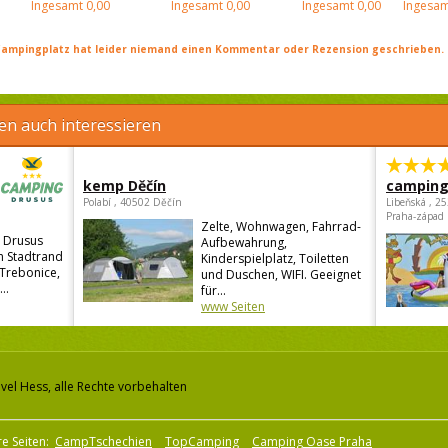
Ingesamt
0,00
Ingesamt
0,00
Ingesamt
0,00
Ingesam
ampingplatz hat leider niemand einen Kommentar oder Rezension geschrieben. Se
en auch interessieren
kemp Děčín
camping
Polabí , 40502 Děčín
Libeňská , 2
Praha-západ
Zelte, Wohnwagen, Fahrrad-
 Drusus
Aufbewahrung,
en Stadtrand
Kinderspielplatz, Toiletten
 Trebonice,
und Duschen, WIFI. Geeignet
..
für...
www Seiten
vel Hess, alle Rechte vorbehalten
e Seiten:
CampTschechien
TopCamping
Camping Oase Praha