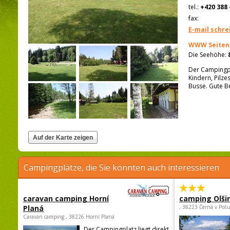
tel.:
+420 388 
fax:
E-mail schre
WWW Seiten
Die Seehöhe:
Der Campingpl
Kindern, Pilz
Busse. Gute B
Campingplätze, die Sie könnten auch interessieren
caravan camping Horní
camping Olši
Planá
, 38223 Černá v Poš
Caravan camping , 38226 Horní Planá
Der Campingplatz liegt direkt