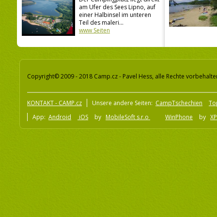
am Ufer des Sees Lipno, auf
einer Halbinsel im unteren
Teil des maleri...
www Seiten
Copyright© 2009 - 2018 Camp.cz - Pavel Hess, alle Rechte vorbehalte
KONTAKT - CAMP.cz
Unsere andere Seiten:
CampTschechien
To
App:
Android
iOS
by
MobileSoft s.r.o
WinPhone
by
XP