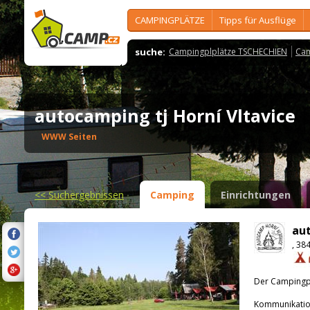
CAMPINGPLÄTZE
Tipps für Ausflüge
suche:
Campingplplätze TSCHECHIEN
Cam
autocamping tj Horní Vltavice
WWW Seiten
<<
Suchergebnissen
Camping
Einrichtungen
aut
, 38
Der Campingpla
Kommunikatio