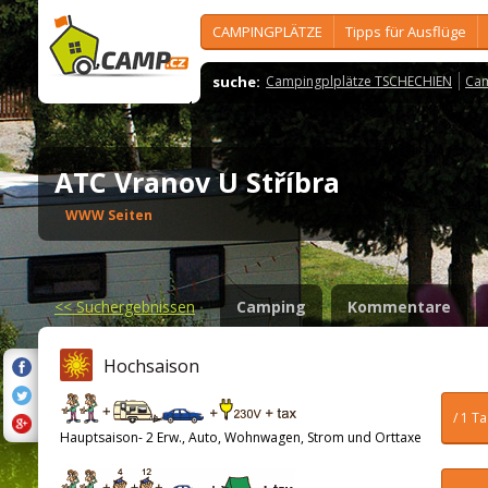
CAMPINGPLÄTZE
Tipps für Ausflüge
suche:
Campingplplätze TSCHECHIEN
Cam
ATC Vranov U Stříbra
WWW Seiten
<<
Suchergebnissen
Camping
Kommentare
Hochsaison
/ 1 T
Hauptsaison- 2 Erw., Auto, Wohnwagen, Strom und Orttaxe