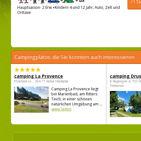
/ 1 T
Hauptsaison- 2 Erw.+Kindern 4 und 12 Jahr, Auto, Zelt und
Orttaxe
Campingplätze, die Sie könnten auch interessieren
camping La Provence
camping Dru
Plzeňská ul. , 354 71 Velká Hleďsebe
K Reporyjim 4, 155 0
Trebonice
Camping La Provence liegt
bei Marienbad, am Ritters
Teich, in einer schönen
natürlichen Umgebung am ...
www Seiten